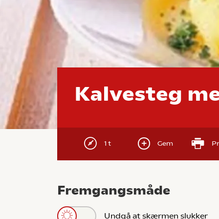
Kalvesteg me
1 t
Gem
Pr
Fremgangsmåde
Undgå at skærmen slukker