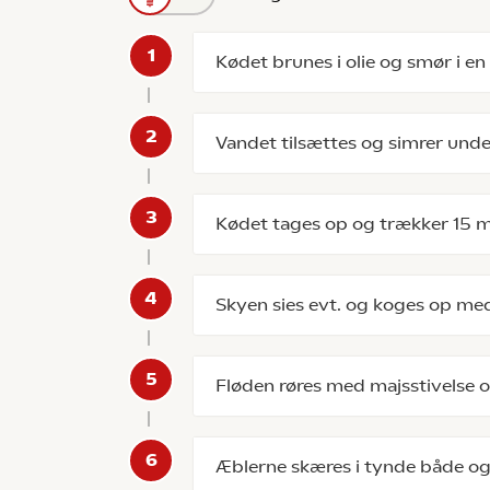
Kødet brunes i olie og smør i e
Vandet tilsættes og simrer under 
Kødet tages op og trækker 15 m
Skyen sies evt. og koges op med
Fløden røres med majsstivelse 
Æblerne skæres i tynde både og s