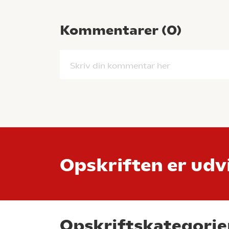
Kommentarer (
0
)
Skriv din kommentar her
Opskriften er udvi
Opskriftskategorie