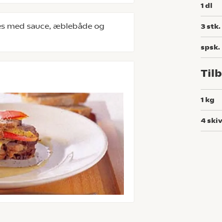
1
dl
res med sauce, æblebåde og
3
stk.
spsk.
Til
1
kg
4
ski