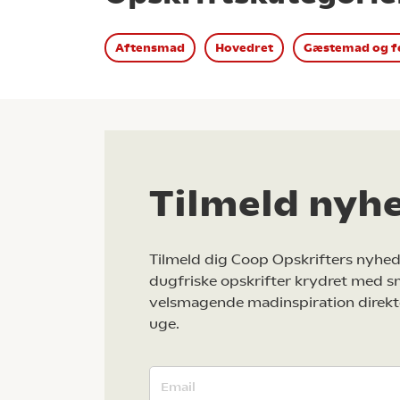
Aftensmad
Hovedret
Gæstemad og f
Tilmeld nyh
Tilmeld dig Coop Opskrifters nyhed
dugfriske opskrifter krydret med s
velsmagende madinspiration direkt
uge.