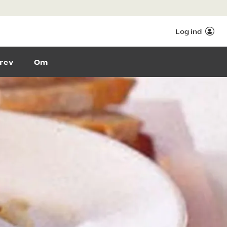
Log ind
rev
Om