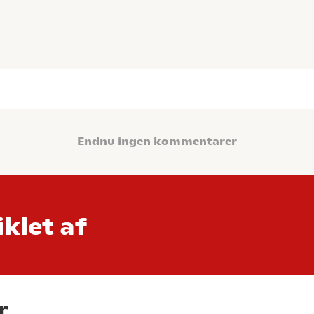
Endnu ingen kommentarer
klet af
r