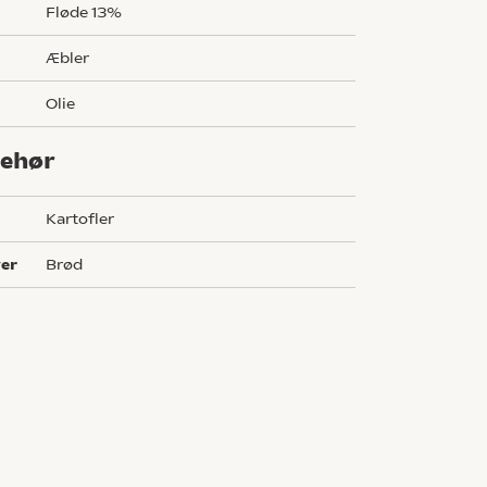
fløde 13%
æbler
olie
behør
kartofler
ver
brød