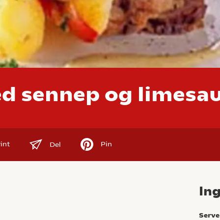
d sennep og limesa
int
Pin
Del
In
Serve