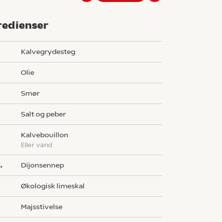
redienser
kalvegrydesteg
olie
smør
salt og peber
kalvebouillon
eller vand
.
dijonsennep
økologisk limeskal
majsstivelse