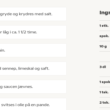
Ing
n gryde og krydres med salt.
1
stk.
låg i ca. 1 1/2 time.
spsk.
10
g
in.
3
dl
 sennep, limeskal og saft.
1
spsk
og saucen jævnes.
1
tsk.
2
tsk.
vitses i olie på en pande.