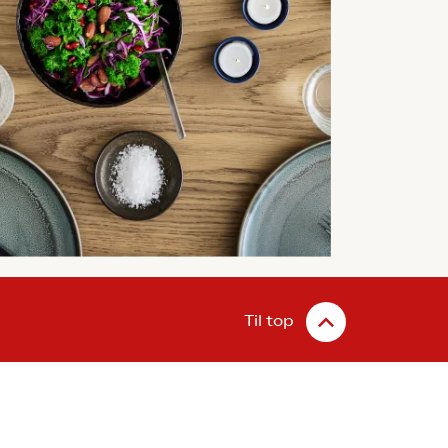
Til top