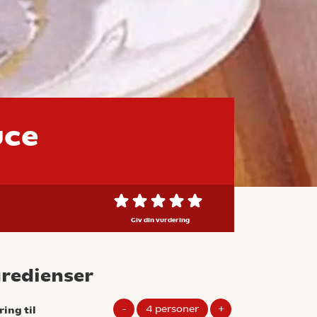
uce
Giv din vurdering
gredienser
-
4
personer
+
ring til