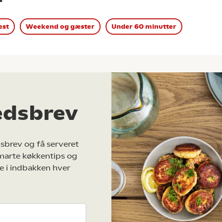
est
Weekend og gæster
Under 60 minutter
edsbrev
sbrev og få serveret
marte køkkentips og
e i indbakken hver