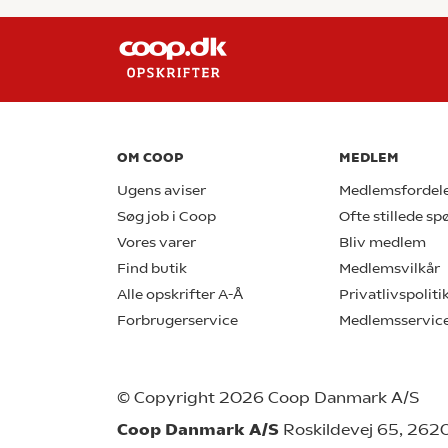
OM COOP
MEDLEM
Ugens aviser
Medlemsfordel
Søg job i Coop
Ofte stillede s
Vores varer
Bliv medlem
Find butik
Medlemsvilkår
Alle opskrifter A-Å
Privatlivspoliti
Forbrugerservice
Medlemsservic
© Copyright 2026 Coop Danmark A/S
Coop Danmark A/S
Roskildevej 65, 262