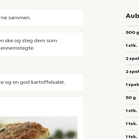
Aub
serne sammen.
500
 en ske og steg dem som
1
stk.
r gennemstegte.
2
sps
2
sps
e og en god kartoffelsalat.
1
spsk
50
g
1
stk.
1
tsk.
1
tsk.