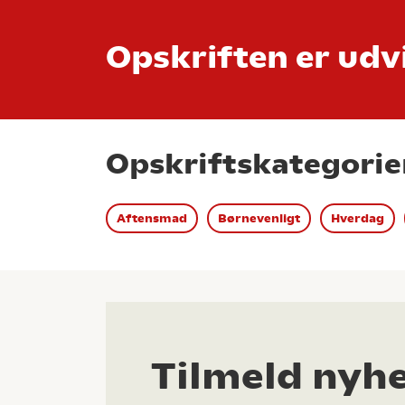
Opskriften er udvi
Opskriftskategorie
Aftensmad
Børnevenligt
Hverdag
Tilmeld nyh