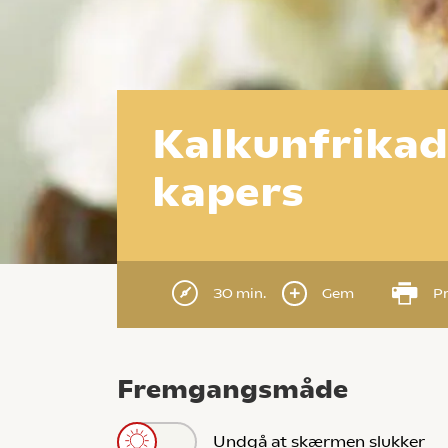
Kalkunfrikad
kapers
30 min.
Gem
Pr
Fremgangsmåde
Undgå at skærmen slukker