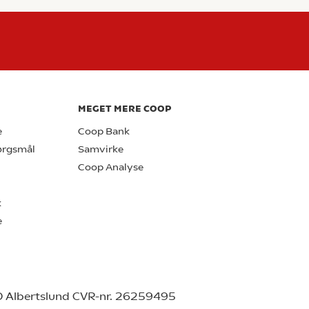
MEGET MERE COOP
e
Coop Bank
pørgsmål
Samvirke
Coop Analyse
k
e
0 Albertslund CVR-nr. 26259495