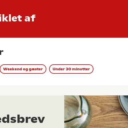
klet af
r
Weekend og gæster
Under 30 minutter
edsbrev