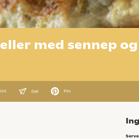
eller med sennep og
int
Pin
Del
In
Serve