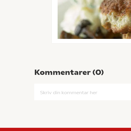
Kommentarer (
0
)
Skriv din kommentar her