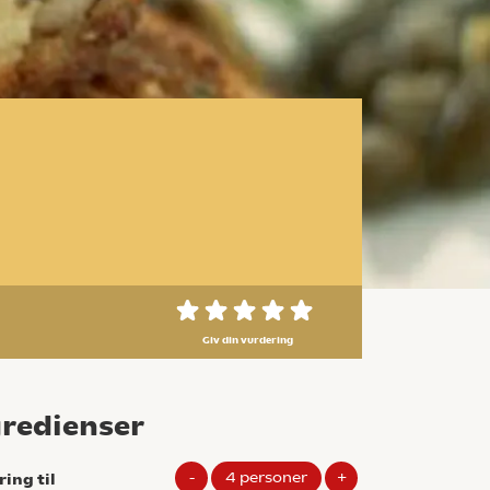
Giv din vurdering
gredienser
-
4
personer
+
ring til