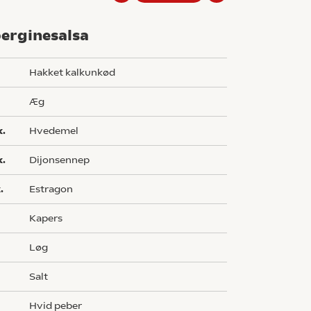
erginesalsa
g
hakket kalkunkød
æg
k.
hvedemel
k.
dijonsennep
.
estragon
kapers
løg
salt
hvid peber