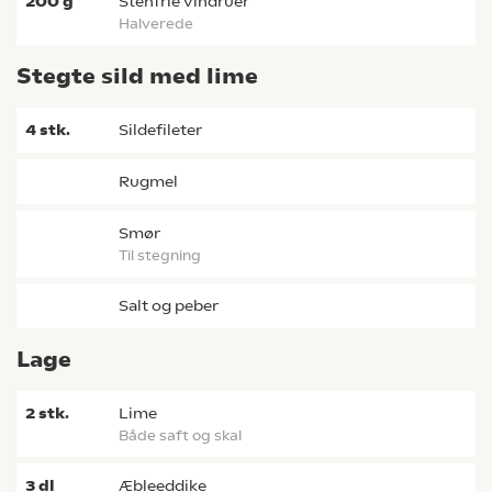
200
g
stenfrie vindruer
halverede
Stegte sild med lime
4
stk.
sildefileter
rugmel
smør
til stegning
salt og peber
Lage
2
stk.
lime
både saft og skal
3
dl
æbleeddike