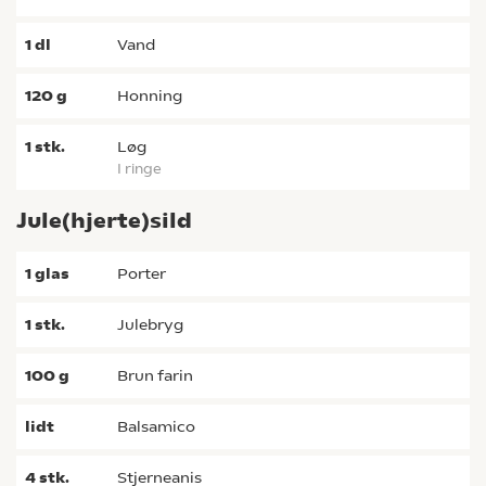
1
dl
vand
120
g
honning
1
stk.
løg
i ringe
Jule(hjerte)sild
1
glas
porter
1
stk.
julebryg
100
g
brun farin
lidt
balsamico
4
stk.
stjerneanis