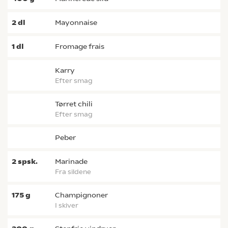
2
dl
mayonnaise
1
dl
fromage frais
karry
efter smag
tørret chili
efter smag
peber
2
spsk.
Marinade
fra sildene
175
g
champignoner
i skiver