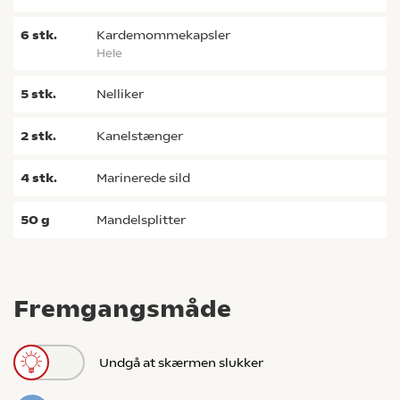
6
stk.
kardemommekapsler
hele
5
stk.
nelliker
2
stk.
kanelstænger
4
stk.
marinerede sild
50
g
mandelsplitter
Fremgangsmåde
Undgå at skærmen slukker