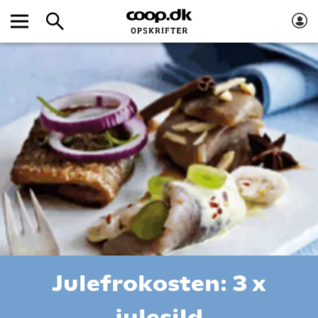
Julefrokosten: 3 x
julesild