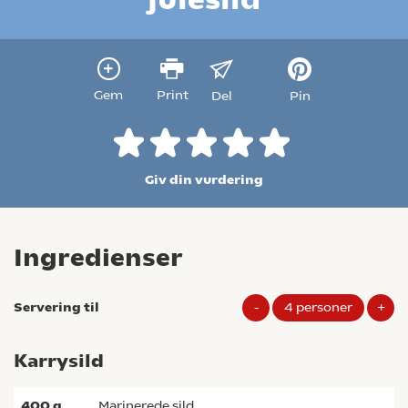
Gem
Print
Del
Pin
Giv din vurdering
Ingredienser
Servering til
-
4
personer
+
Karrysild
400
g
marinerede sild