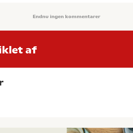
Endnu ingen kommentarer
klet af
r