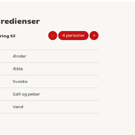
gredienser
-
4
personer
+
ring til
g
ænder
æble
sveske
salt og peber
vand