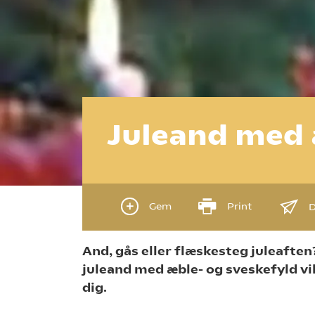
Juleand med 
Gem
Print
D
And, gås eller flæskesteg juleafte
juleand med æble- og sveskefyld vil 
dig.