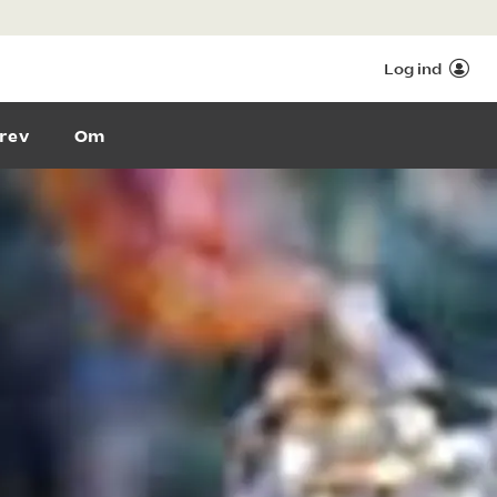
Log ind
rev
Om