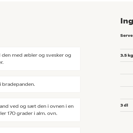
In
Serve
ld den med æbler og svesker og
3.5
k
r.
i bradepanden.
3
dl
nd ved og sæt den i ovnen i en
er 170 grader i alm. ovn.