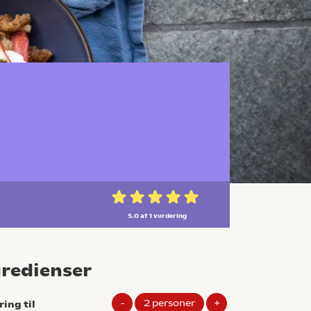
5.0 af 1
vurdering
gredienser
-
2
personer
+
ring til