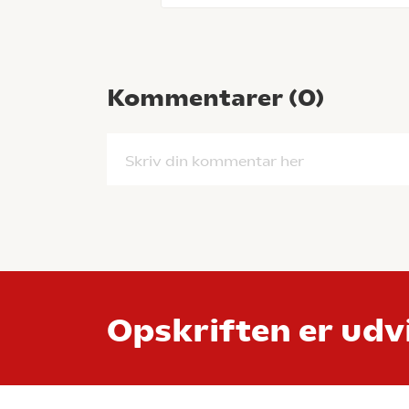
Kommentarer (
0
)
Skriv din kommentar her
Opskriften er udvi