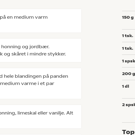
 på en medium varm
150
g
1
tsk.
l, honning og jordbær.
1
tsk.
 og skåret i mindre stykker.
1
spsk
200
nd hele blandingen på panden
 medium varme i et par
1
dl
2
sps
ning, limeskal eller vanilje. Alt
Top