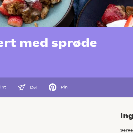
ert med sprøde
int
Pin
Del
In
Serve