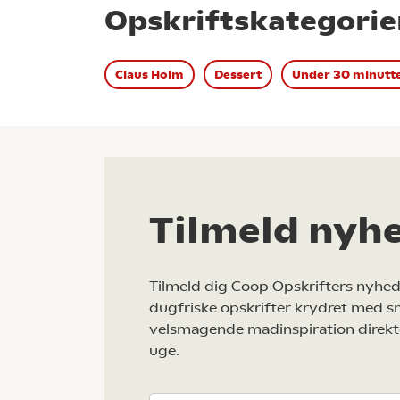
Opskriftskategorie
Claus Holm
Dessert
Under 30 minutt
Tilmeld nyh
Tilmeld dig Coop Opskrifters nyhed
dugfriske opskrifter krydret med s
velsmagende madinspiration direkt
uge.