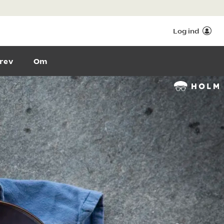
Log ind
rev
Om