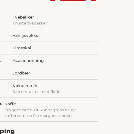
tvebakker
Knuste tvebakker.
vaniljesukker
limeskal
.
Acaciehonning
g
jordbær
kokosmælk
Kan erstattes med fløde.
k.
kaffe
Brygget kaffe. Du kan sagtens bruge
kafferesterne fra morgenstunden.
ping