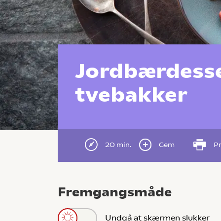
Jordbærdess
tvebakker
20 min.
Gem
Pr
Fremgangsmåde
Undgå at skærmen slukker