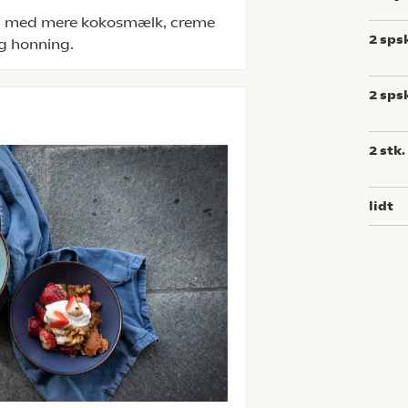
Top med mere kokosmælk, creme
2
sps
og honning.
2
sps
2
stk.
lidt