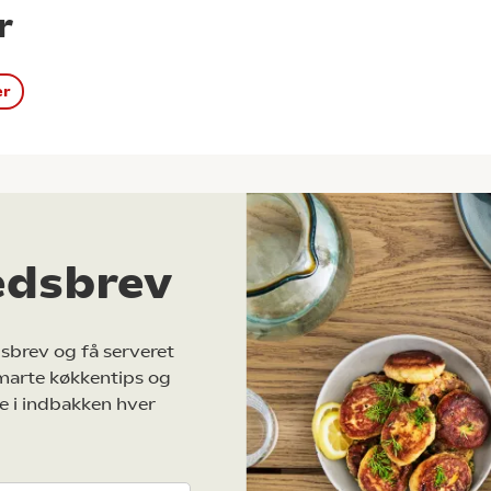
r
er
edsbrev
sbrev og få serveret
marte køkkentips og
e i indbakken hver