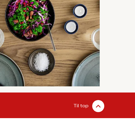
Til top