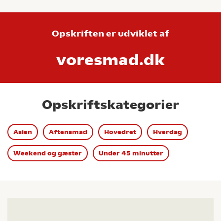
Opskriften er udviklet af
voresmad.dk
Opskriftskategorier
Asien
Aftensmad
Hovedret
Hverdag
Weekend og gæster
Under 45 minutter