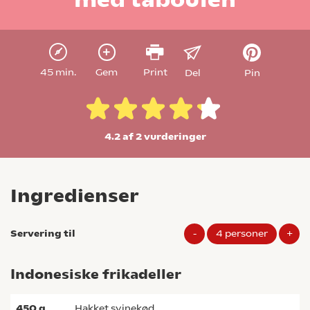
45 min.
Gem
Print
Del
Pin
4.2 af 2
vurderinger
Ingredienser
Servering til
-
4
personer
+
Indonesiske frikadeller
450
g
hakket svinekød