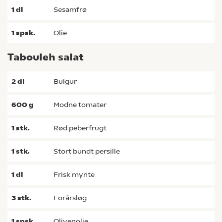
1
dl
sesamfrø
1
spsk.
olie
Tabouleh salat
2
dl
bulgur
600
g
modne tomater
1
stk.
rød peberfrugt
1
stk.
stort bundt persille
1
dl
frisk mynte
3
stk.
forårsløg
1
spsk.
olivenolie