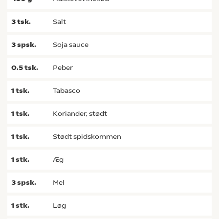
3
tsk.
salt
3
spsk.
soja sauce
0.5
tsk.
peber
1
tsk.
tabasco
1
tsk.
koriander, stødt
1
tsk.
stødt spidskommen
1
stk.
æg
3
spsk.
mel
1
stk.
løg