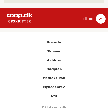
Til top
Forside
Temaer
Artikler
Madplan
Madleksikon
Nyhedsbrev
Om
Gå til coop.dk