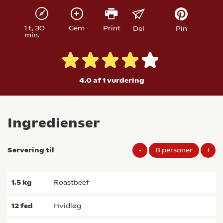
1 t, 30
Gem
Print
Del
Pin
min.
4.0 af 1
vurdering
Ingredienser
Servering til
-
8
personer
+
1.5
kg
roastbeef
12
fed
hvidløg