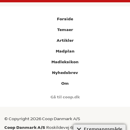
Forside
Temaer
Artikler
Madplan
Madleksikon
Nyhedsbrev
Om
Gå til coop.dk
© Copyright 2026 Coop Danmark A/S
Coop Danmark A/S
Roskildevej 65, 2620 Albertslund CVR-
Fremgangsmåde