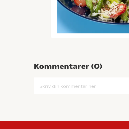
Kommentarer (
0
)
Skriv din kommentar her