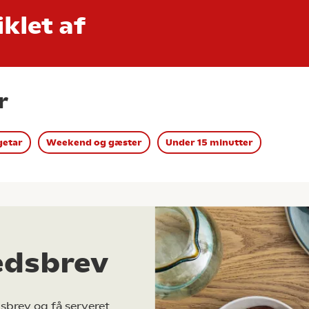
klet af
r
getar
Weekend og gæster
Under 15 minutter
edsbrev
sbrev og få serveret