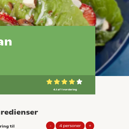
an
4.1 af 1
vurdering
gredienser
-
4
personer
+
ring til