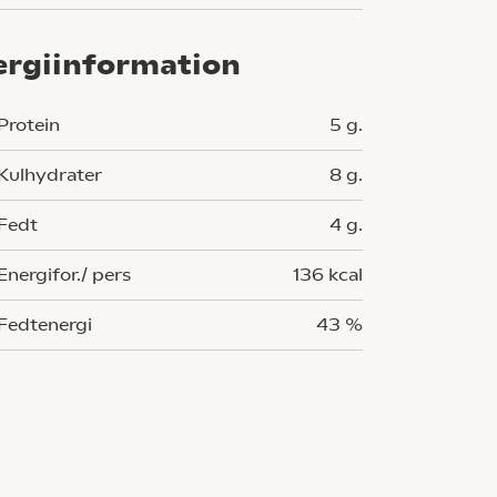
ergiinformation
Protein
5 g.
Kulhydrater
8 g.
Fedt
4 g.
Energifor./ pers
136 kcal
Fedtenergi
43 %