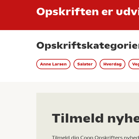
Opskriften er udvi
Opskriftskategorie
Anne Larsen
Salater
Hverdag
Ve
Tilmeld nyh
Tilmeld dig Coop Opskrifters nyhed