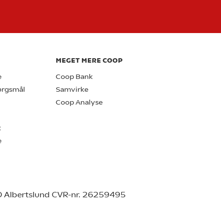
MEGET MERE COOP
e
Coop Bank
pørgsmål
Samvirke
Coop Analyse
k
e
0 Albertslund CVR-nr. 26259495