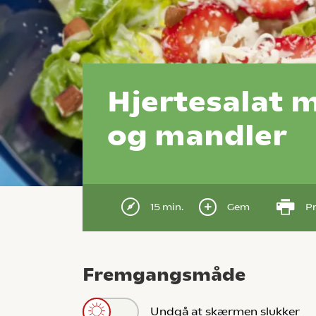
Hjertesalat 
og mandler
15 min.
Gem
Pr
Fremgangsmåde
Undgå at skærmen slukker