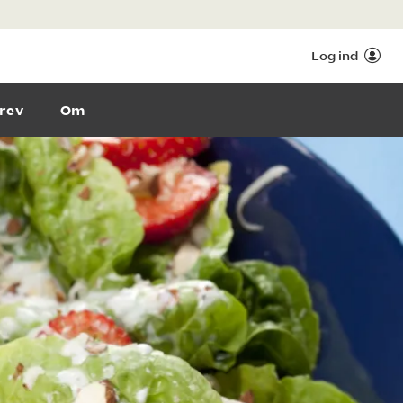
Log ind
rev
Om