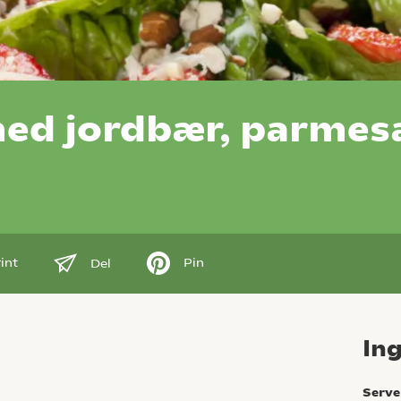
med jordbær, parmes
int
Pin
Del
In
Serve