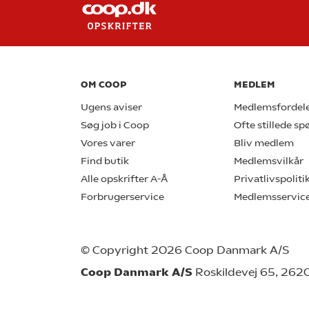
OM COOP
MEDLEM
Ugens aviser
Medlemsfordel
Søg job i Coop
Ofte stillede s
Vores varer
Bliv medlem
Find butik
Medlemsvilkår
Alle opskrifter A-Å
Privatlivspoliti
Forbrugerservice
Medlemsservic
© Copyright 2026 Coop Danmark A/S
Coop Danmark A/S
Roskildevej 65, 262