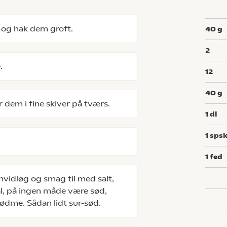
 og hak dem groft.
40
g
2
e.
12
40
g
 dem i fine skiver på tværs.
1
dl
1
spsk
1
fed
vidløg og smag til med salt,
al, på ingen måde være sød,
ødme. Sådan lidt sur-sød.