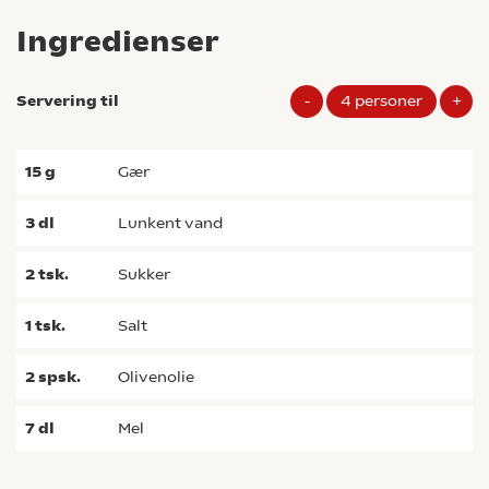
Ingredienser
Servering til
-
4
personer
+
15
g
gær
3
dl
lunkent vand
2
tsk.
sukker
1
tsk.
salt
2
spsk.
olivenolie
7
dl
mel