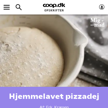
Hjemmelavet pizzadej
Af:
Frk. Kræsen