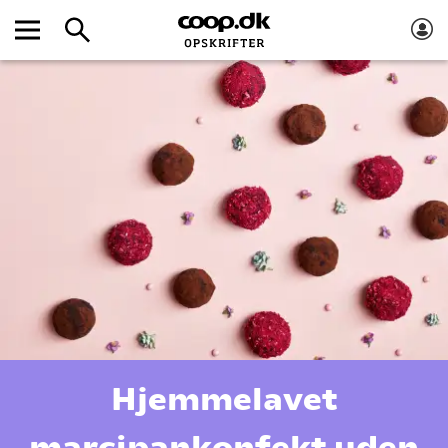
Hjemmelavet
marcipankonfekt uden