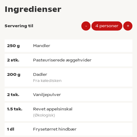
Ingredienser
Servering til
-
4
personer
+
250
g
mandler
2
stk.
pasteuriserede æggehvider
200
g
dadler
fra køledisken
2
tsk.
vaniljepulver
1.5
tsk.
revet appelsinskal
(økologisk)
1
dl
Frysetørret hindbær