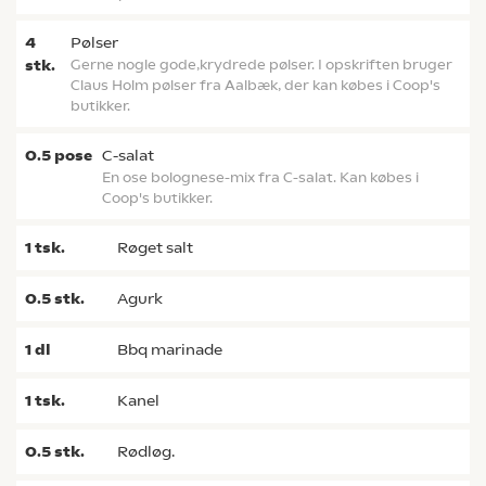
4
pølser
stk.
Gerne nogle gode,krydrede pølser. I opskriften bruger
Claus Holm pølser fra Aalbæk, der kan købes i Coop's
butikker.
0.5
pose
c-salat
En ose bolognese-mix fra C-salat. Kan købes i
Coop's butikker.
1
tsk.
røget salt
0.5
stk.
agurk
1
dl
bbq marinade
1
tsk.
kanel
0.5
stk.
rødløg.