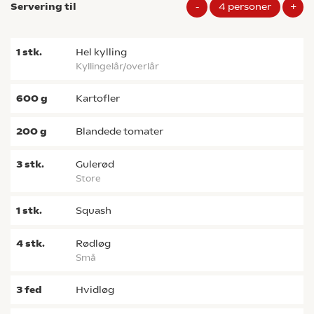
Servering til
-
4
personer
+
1
stk.
hel kylling
kyllingelår/overlår
600
g
kartofler
200
g
blandede tomater
3
stk.
gulerød
store
1
stk.
squash
4
stk.
rødløg
små
3
fed
hvidløg