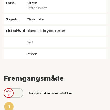
1
stk.
citron
saften heraf
3
spsk.
olivenolie
1
håndfuld
blandede krydderurter
salt
peber
Fremgangsmåde
Undgå at skærmen slukker