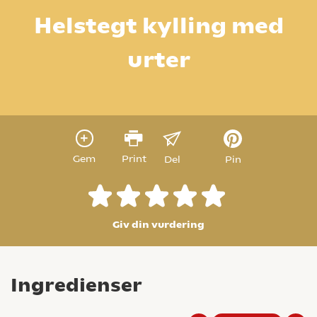
Helstegt kylling med
urter
Gem
Print
Del
Pin
Giv din vurdering
Ingredienser