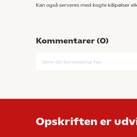
Kan også serveres med kogte kålpølser ell
Kommentarer (
0
)
Skriv din kommentar her
Opskriften er udvi