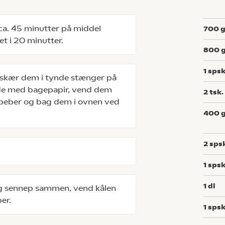
ca. 45 minutter på middel
700
et i 20 minutter.
800
1
spsk
 skær dem i tynde stænger på
de med bagepapir, vend dem
2
tsk.
g peber og bag dem i ovnen ved
400
2
sps
1
spsk
1
dl
og sennep sammen, vend kålen
ber.
1
spsk