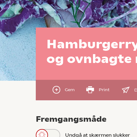
Hamburgerry
og ovnbagte 
Gem
Print
D
Fremgangsmåde
Undgå at skærmen slukker