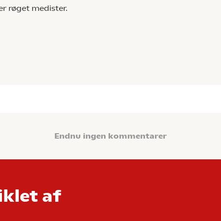
er røget medister.
Endnu ingen kommentarer
klet af