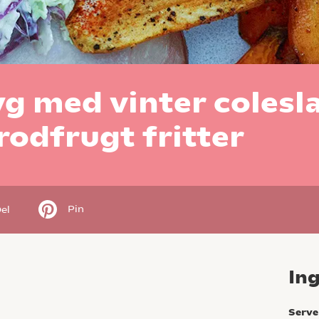
g med vinter colesl
rodfrugt fritter
Pin
el
In
Serve