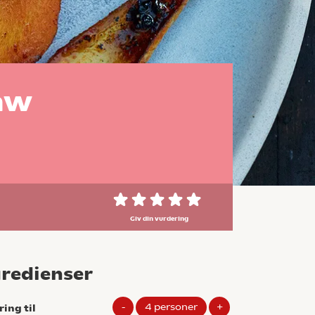
aw
Giv din vurdering
gredienser
-
4
personer
+
ring til