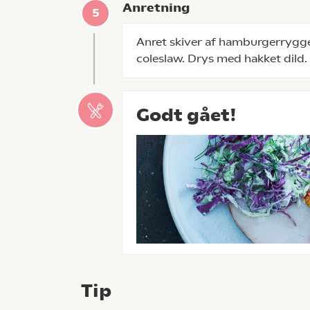
Anretning
Anret skiver af hamburgerrygge
coleslaw. Drys med hakket dild.
Godt gået!
Tip