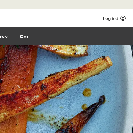
Log ind
rev
Om