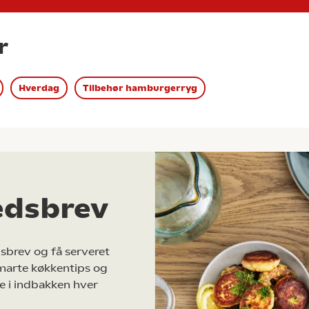
r
Hverdag
Tilbehør hamburgerryg
edsbrev
sbrev og få serveret
marte køkkentips og
e i indbakken hver