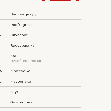
g
hamburgerryg
g
rodfrugtmix
.
olivenolie
røget paprika
g
kål
hvidkål eller rødkål
k.
æbleeddike
.
mayonnaise
skyr
.
grov sennep