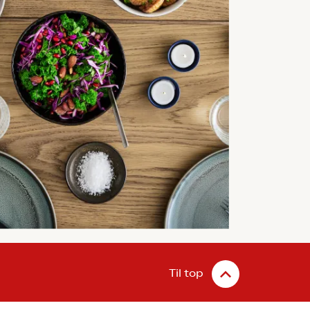
Til top