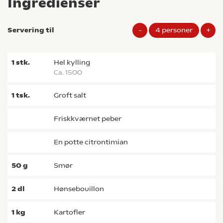
Ingredienser
Servering til
-
4
personer
+
1
stk.
hel kylling
ca. 1500
1
tsk.
groft salt
friskkværnet peber
en potte citrontimian
50
g
smør
2
dl
hønsebouillon
1
kg
kartofler