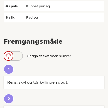
4
spsk.
klippet purløg
8
stk.
radiser
Fremgangsmåde
Undgå at skærmen slukker
Rens, skyl og tør kyllingen godt.