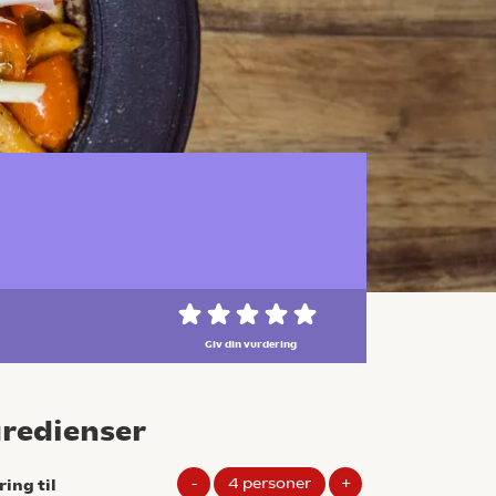
Giv din vurdering
gredienser
-
4
personer
+
ring til