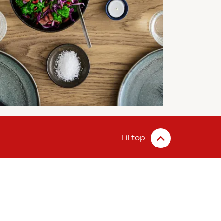
Til top