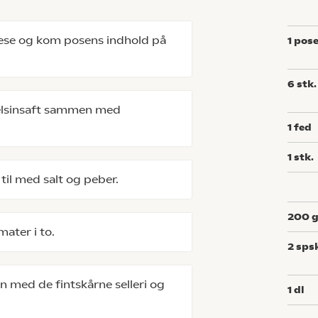
se og kom posens indhold på
1
pos
6
stk.
elsinsaft sammen med
1
fed
1
stk.
l med salt og peber.
200
mater i to.
2
sps
n med de fintskårne selleri og
1
dl