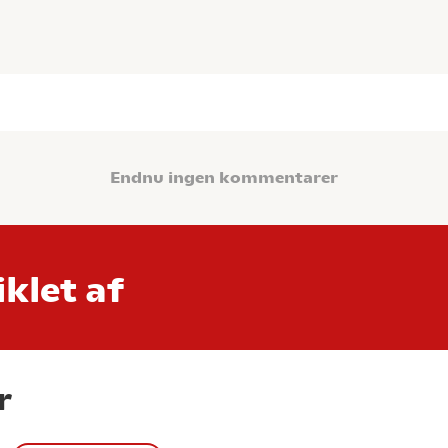
Endnu ingen kommentarer
klet af
r