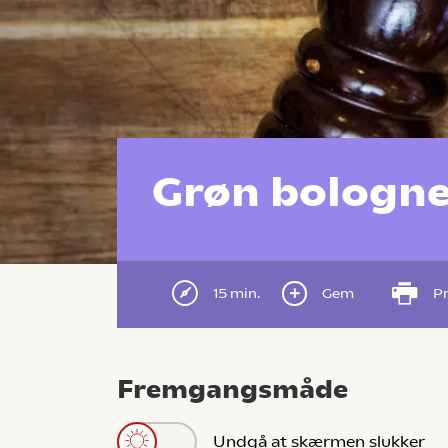
Grøn bologn
15 min.
Gem
Pr
Fremgangsmåde
Undgå at skærmen slukker