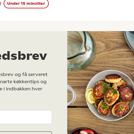
Under 15 minutter
edsbrev
sbrev og få serveret
marte køkkentips og
e i indbakken hver