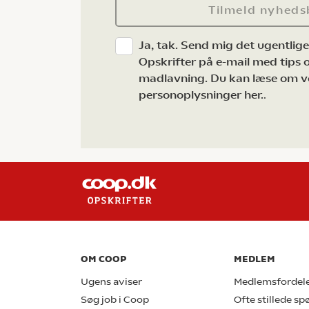
Tilmeld nyheds
Ja, tak. Send mig det ugentlig
Opskrifter på e-mail med tips og
madlavning. Du kan læse om v
personoplysninger her.
.
OM COOP
MEDLEM
Ugens aviser
Medlemsfordel
Søg job i Coop
Ofte stillede s