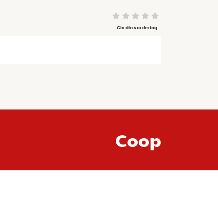
Giv din vurdering
Coop