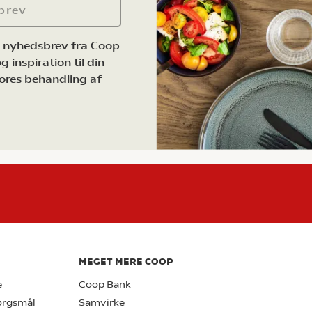
brev
e nyhedsbrev fra Coop
 inspiration til din
ores behandling af
MEGET MERE COOP
e
Coop Bank
pørgsmål
Samvirke