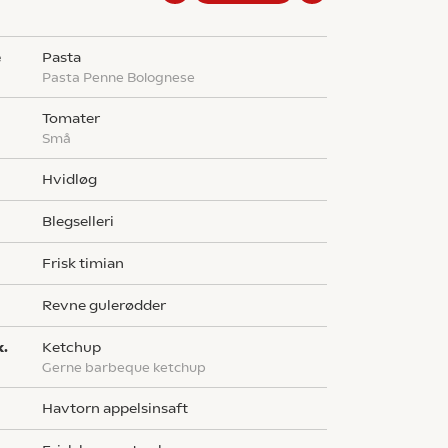
e
pasta
Pasta Penne Bolognese
tomater
små
hvidløg
blegselleri
frisk timian
g
revne gulerødder
k.
ketchup
gerne barbeque ketchup
havtorn appelsinsaft