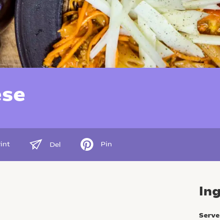
ese
int
Pin
Del
In
Serve