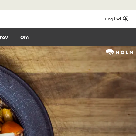
Log ind
rev
Om