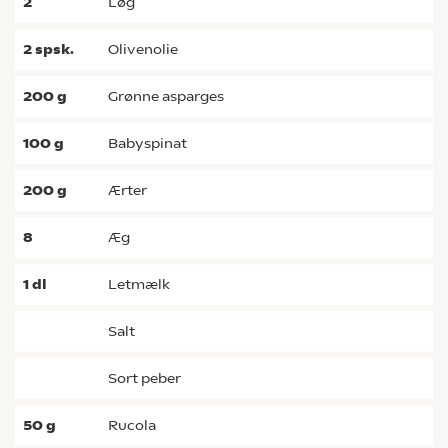
2
løg
2
spsk.
olivenolie
200
g
grønne asparges
100
g
babyspinat
200
g
ærter
8
æg
1
dl
letmælk
salt
sort peber
50
g
rucola