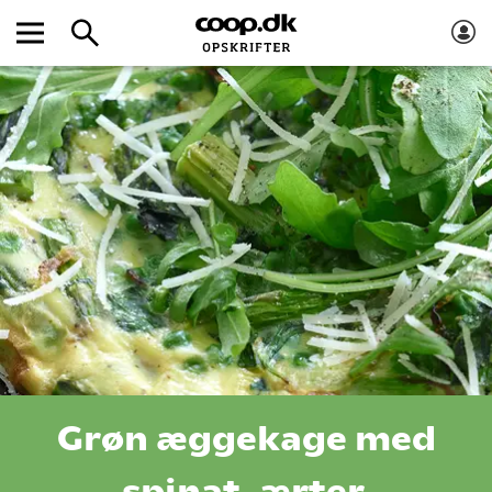
Grøn æggekage med
spinat, ærter,