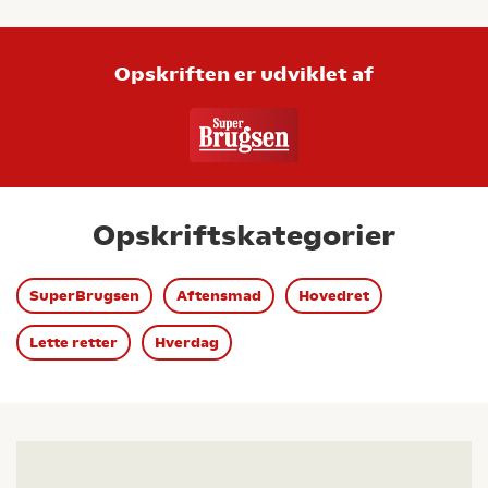
Opskriften er udviklet af
Opskriftskategorier
SuperBrugsen
Aftensmad
Hovedret
Lette retter
Hverdag