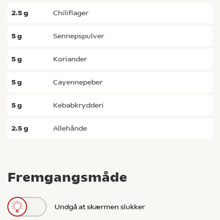
2.5
g
chiliflager
5
g
sennepspulver
5
g
koriander
5
g
cayennepeber
5
g
kebabkrydderi
2.5
g
allehånde
Fremgangsmåde
Undgå at skærmen slukker