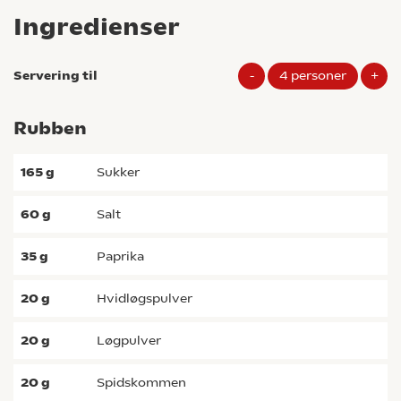
Ingredienser
Servering til
-
4
personer
+
Rubben
165
g
sukker
60
g
salt
35
g
paprika
20
g
hvidløgspulver
20
g
Løgpulver
20
g
spidskommen