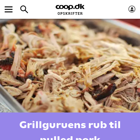
Grillguruens rub til
pulled pork