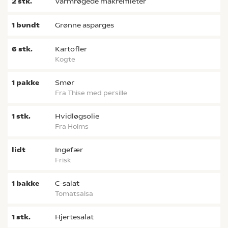
2
stk.
varmrøgede makrelfileter
1
bundt
grønne asparges
6
stk.
kartofler
kogte
1
pakke
smør
fra Thise med persille
1
stk.
hvidløgsolie
fra Holms
lidt
ingefær
frisk
1
bakke
c-salat
tomatsalsa
1
stk.
hjertesalat