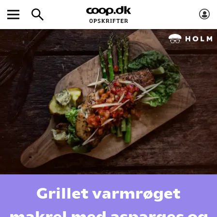
Grillet varmrøget
makrel med asparges og