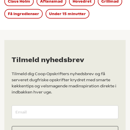
Claus Holm
Aftensmad
Hovedret
Grillmad
Få ingredienser
Under 15 minutter
Tilmeld nyhedsbrev
Tilmeld dig Coop Opskrifters nyhedsbrev og få
serveret dugfriske opskrifter krydret med smarte
køkkentips og velsmagende madinspiration direkte i
indbakken hver uge.