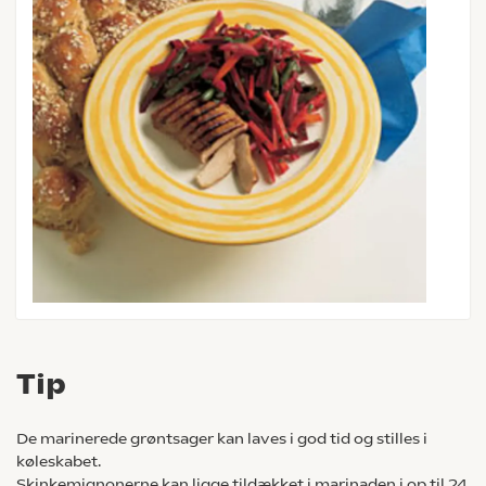
Tip
De marinerede grøntsager kan laves i god tid og stilles i
køleskabet.
Skinkemignonerne kan ligge tildækket i marinaden i op til 24