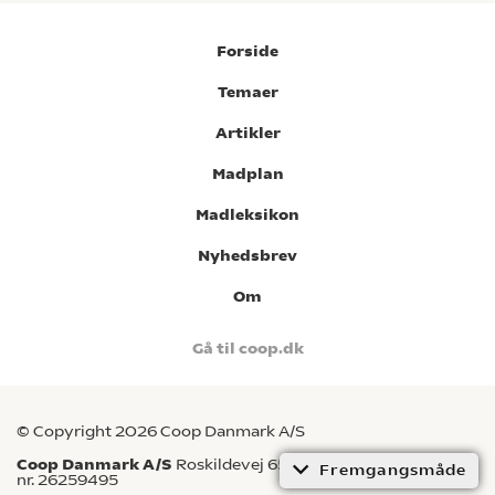
Forside
Temaer
Artikler
Madplan
Madleksikon
Nyhedsbrev
Om
Gå til coop.dk
© Copyright 2026 Coop Danmark A/S
Coop Danmark A/S
Roskildevej 65, 2620 Albertslund CVR-
Fremgangsmåde
nr. 26259495