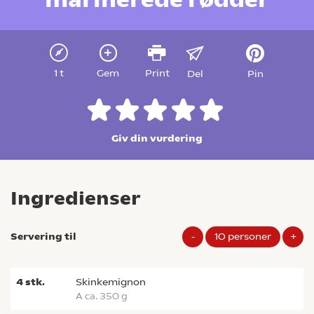
1 t
Gem
Print
Del
Pin
Giv din vurdering
Ingredienser
Servering til
-
10
personer
+
4
stk.
skinkemignon
a ca. 350 g