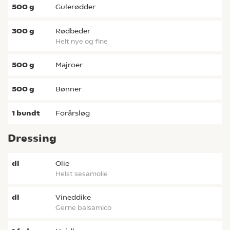
500
g
gulerødder
300
g
rødbeder
helt nye og fine
500
g
majroer
500
g
bønner
1
bundt
forårsløg
Dressing
dl
olie
helst sesamolie
dl
vineddike
gerne balsamico