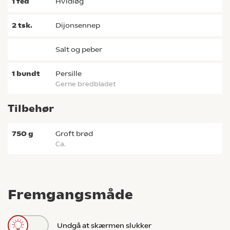
1
fed
hvidløg
2
tsk.
dijonsennep
salt og peber
1
bundt
persille
gerne bredbladet
Tilbehør
750
g
Groft brød
ca.
Fremgangsmåde
Undgå at skærmen slukker