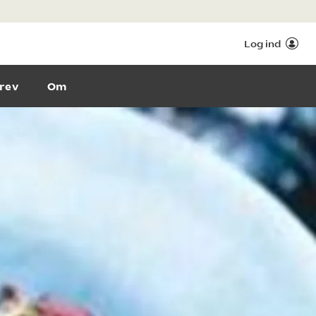
Log ind
rev
Om