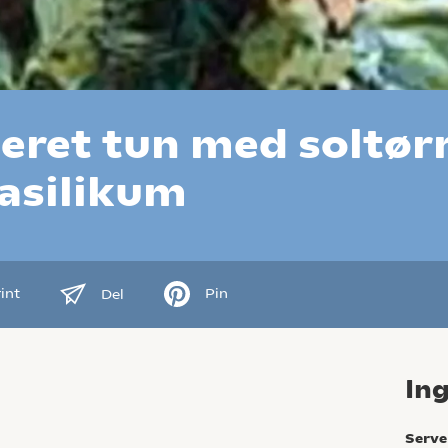
neret tun med soltør
asilikum
int
Pin
Del
In
Serve