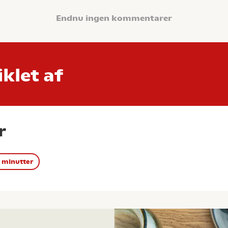
Endnu ingen kommentarer
klet af
r
 minutter