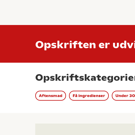
Opskriften er udvi
Opskriftskategorie
Aftensmad
Få ingredienser
Under 30