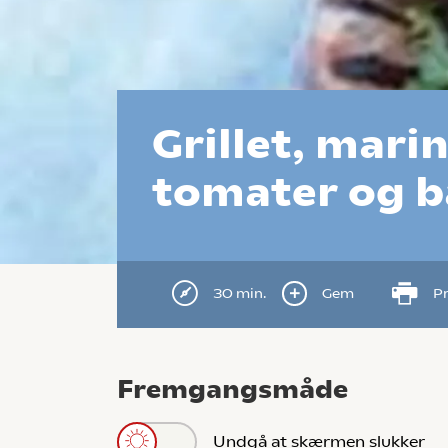
Grillet, mari
tomater og b
30 min.
Gem
Pr
Fremgangsmåde
Undgå at skærmen slukker