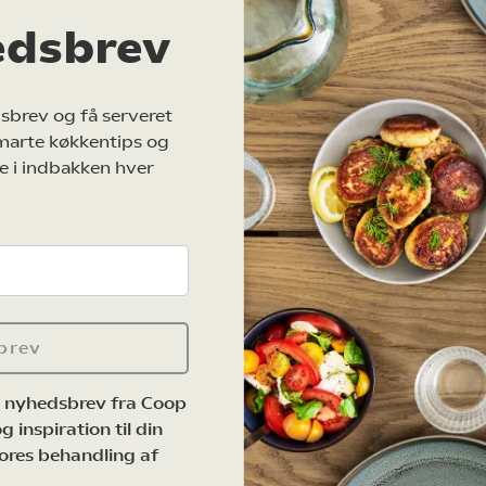
edsbrev
sbrev og få serveret
marte køkkentips og
e i indbakken hver
brev
e nyhedsbrev fra Coop
 inspiration til din
ores behandling af