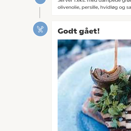
Servér f.eks. med dampede gr
olivenolie, persille, hvidløg og sa
Godt gået!