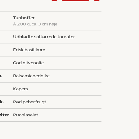
tunbøffer
á 200 g, ca. 3 cm høje
udblødte soltørrede tomater
frisk basilikum
god olivenolie
k.
balsamicoeddike
kapers
k.
rød peberfrugt
dter
rucolasalat