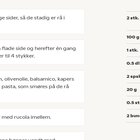
 sider, så de stadig er rå i
2
stk.
100
g
 flade side og herefter én gang
1
stk.
r til 4 stykker.
0.5
dl
2
sps
, olivenolie, balsamico, kapers
k pasta, som smøres på de rå
20
g
0.5
st
2
bun
 med rucola imellem.