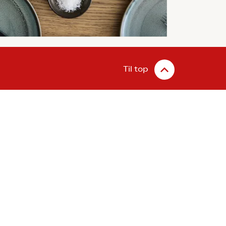
Til top