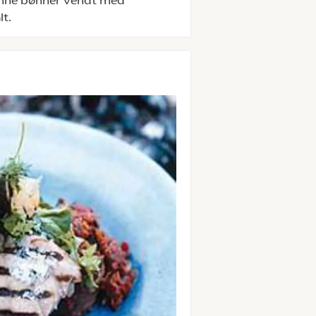
ønne bønner vendt med
lt.