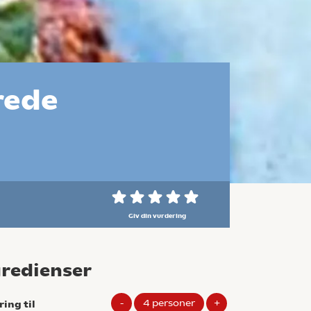
rede
Giv din vurdering
gredienser
-
4
personer
+
ring til