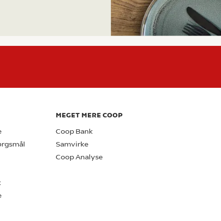
MEGET MERE COOP
e
Coop Bank
pørgsmål
Samvirke
Coop Analyse
k
e