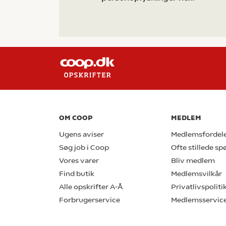
OM COOP
MEDLEM
Ugens aviser
Medlemsfordel
Søg job i Coop
Ofte stillede s
Vores varer
Bliv medlem
Find butik
Medlemsvilkår
Alle opskrifter A-Å
Privatlivspoliti
Forbrugerservice
Medlemsservic