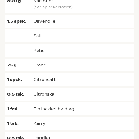
800
g
kartofler
(str. spisekartofler)
1.5
spsk.
olivenolie
salt
peber
75
g
smør
1
spsk.
citronsaft
0.5
tsk.
citronskal
1
fed
finthakket hvidløg
1
tsk.
karry
0.5
tsk.
paprika