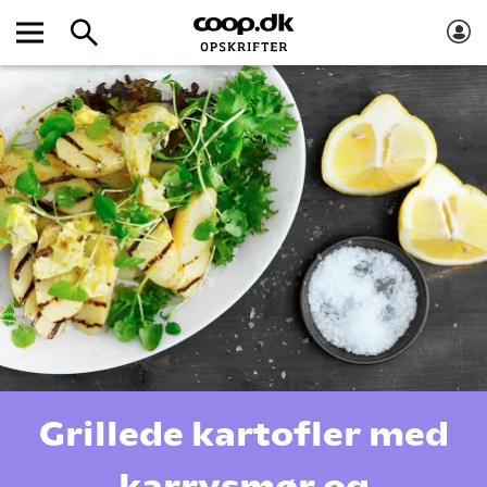
Grillede kartofler med
karrysmør og