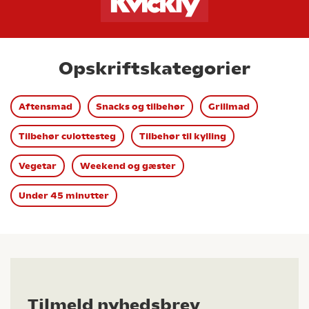
Opskriftskategorier
Aftensmad
Snacks og tilbehør
Grillmad
Tilbehør culottesteg
Tilbehør til kylling
Vegetar
Weekend og gæster
Under 45 minutter
Tilmeld nyhedsbrev