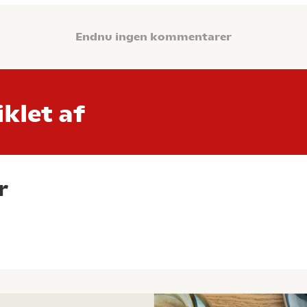
Endnu ingen kommentarer
klet af
r