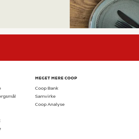
MEGET MERE COOP
e
Coop Bank
pørgsmål
Samvirke
Coop Analyse
k
e