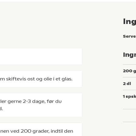
In
Serve
Ing
200
skiftevis ost og olie i et glas.
2
dl
1
spsk
ller gerne 2-3 dage, før du
d.
vnen ved 200 grader, indtil den