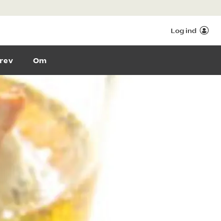
Log ind
rev
Om