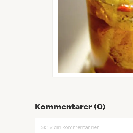
Kommentarer (
0
)
Skriv din kommentar her