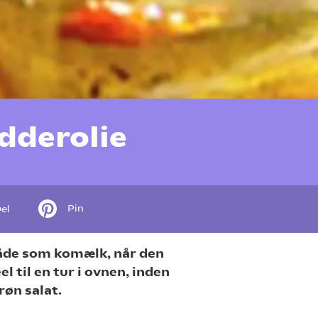
dderolie
Pin
el
åde som komælk, når den
 til en tur i ovnen, inden
grøn salat.