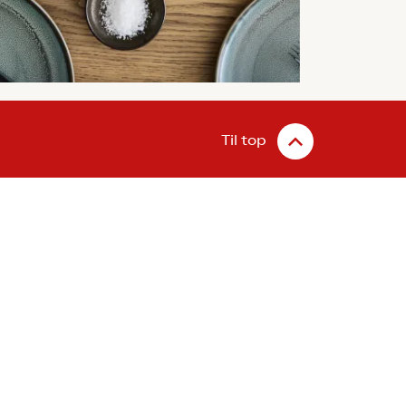
Til top