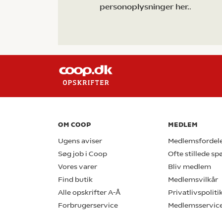
personoplysninger her.
.
OM COOP
MEDLEM
Ugens aviser
Medlemsfordel
Søg job i Coop
Ofte stillede s
Vores varer
Bliv medlem
Find butik
Medlemsvilkår
Alle opskrifter A-Å
Privatlivspoliti
Forbrugerservice
Medlemsservic