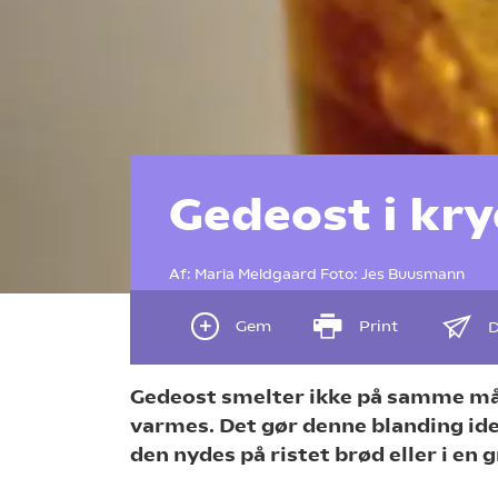
Gedeost i kry
Af:
Maria Meldgaard
Foto:
Jes Buusmann
Gem
Print
D
Gedeost smelter ikke på samme m
varmes. Det gør denne blanding ideel
den nydes på ristet brød eller i en 