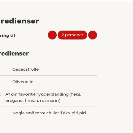
gredienser
-
2
personer
+
ring til
redienser
g
gedeostrulle
olivenolie
.
af din favorit-krydderblanding (f.eks.
oregano, timian, rosmarin)
Nogle små tørre chilier, f.eks. piri piri