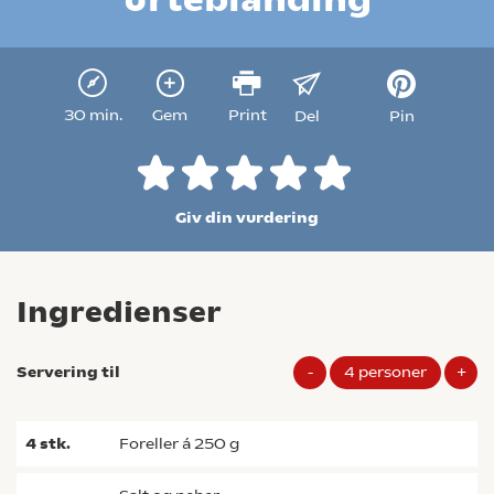
30 min.
Gem
Print
Del
Pin
Giv din vurdering
Ingredienser
Servering til
-
4
personer
+
4
stk.
foreller á 250 g