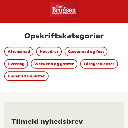
Opskriftskategorier
Aftensmad
Hovedret
Gæstemad og fest
Hverdag
Weekend og gæster
Få ingredienser
Under 30 minutter
Tilmeld nyhedsbrev