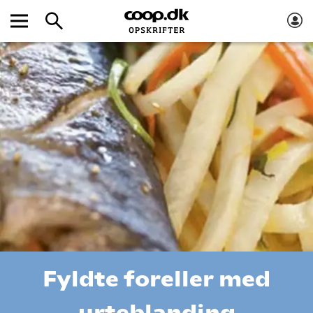
Fyldte foreller med
urteblanding