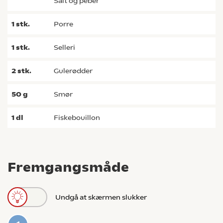
salt og peber
1
stk.
porre
1
stk.
selleri
2
stk.
gulerødder
50
g
smør
1
dl
fiskebouillon
Fremgangsmåde
Undgå at skærmen slukker