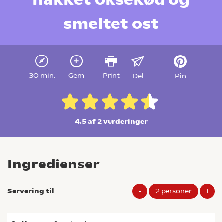
smeltet ost
30 min.
Gem
Print
Del
Pin
4.5 af 2
vurderinger
Ingredienser
Servering til
-
2
personer
+