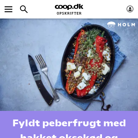
Fyldt peberfrugt med
hakket oksekød og