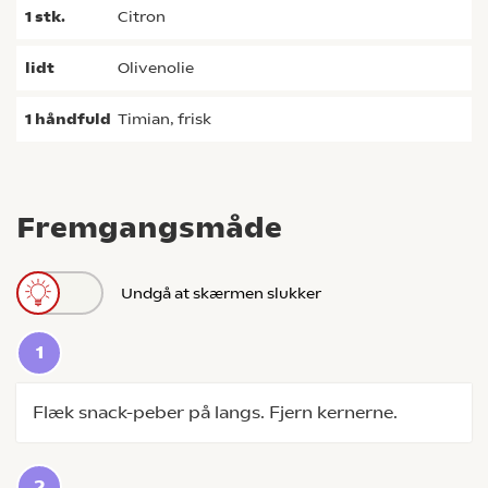
1
stk.
citron
lidt
olivenolie
1
håndfuld
timian, frisk
Fremgangsmåde
Undgå at skærmen slukker
Flæk snack-peber på langs. Fjern kernerne.