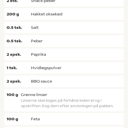
2
stk.
snack-peber
200
g
hakket oksekød
0.5
tsk.
salt
0.5
tsk.
peber
2
spsk.
paprika
1
tsk.
hvidløgspulver
2
spsk.
BBQ sauce
100
g
grønne linser
Linserne skal koges på forhånd inden brug i
opskriften. Kog dem efter anvisningen på pakken.
100
g
feta