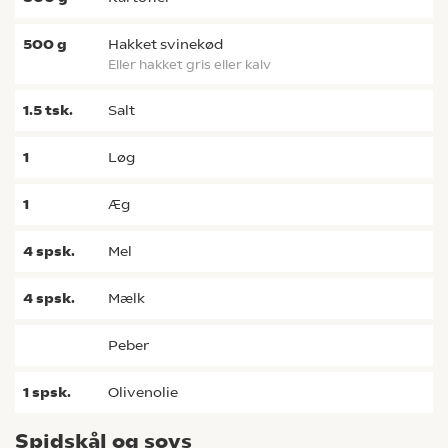
500
g
hakket svinekød
eller hakket gris eller kalv
1.5
tsk.
salt
1
løg
1
æg
4
spsk.
mel
4
spsk.
mælk
peber
1
spsk.
olivenolie
Spidskål og sovs