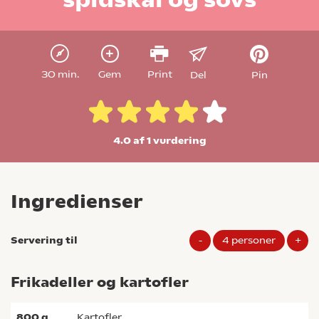
30 min.
Gem
Print
Del
Pin
4.0 af 1
vurdering
Ingredienser
Servering til
-
4
personer
+
Frikadeller og kartofler
800
g
kartofler