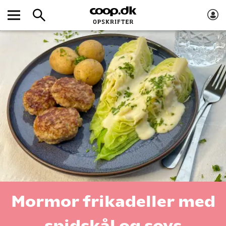
Mormor frikadeller med
spidskål og sovs