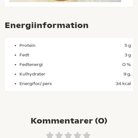
Energiinformation
Protein
5 g
Fedt
3 g
Fedtenergi
0 %
Kulhydrater
9 g.
Energifor./ pers
34 kcal
Kommentarer (
0
)