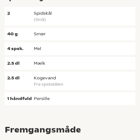
2
spidskål
(små)
40
g
smør
4
spsk.
mel
2.5
dl
mælk
2.5
dl
kogevand
fra spidskålen
1
håndfuld
persille
Fremgangsmåde