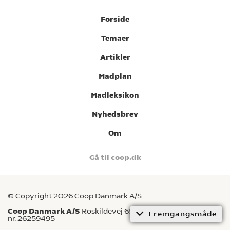
Forside
Temaer
Artikler
Madplan
Madleksikon
Nyhedsbrev
Om
Gå til coop.dk
© Copyright 2026 Coop Danmark A/S
Coop Danmark A/S
Roskildevej 65, 2620 Albertslund CVR-
Fremgangsmåde
nr. 26259495