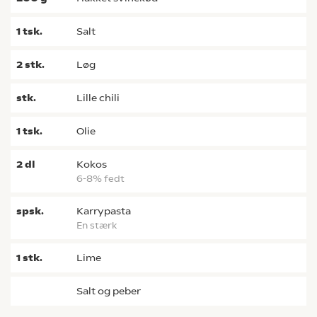
1
tsk.
salt
2
stk.
løg
stk.
lille chili
1
tsk.
olie
2
dl
kokos
6-8% fedt
spsk.
karrypasta
en stærk
1
stk.
lime
salt og peber