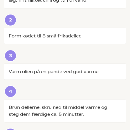
løg, finthakket chili og ½-1 dl vand.
Form kødet til 8 små frikadeller.
Varm olien på en pande ved god varme.
Brun dellerne, skru ned til middel varme og
steg dem færdige ca. 5 minutter.