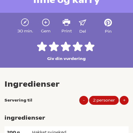
30 min.
Gem
Print
Del
Pin
Giv din vurdering
Ingredienser
Servering til
-
2
personer
+
ingredienser
200
g
hakket svinekød