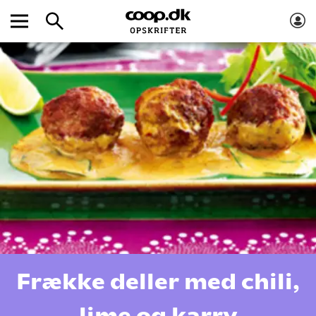
Frække deller med chili,
lime og karry