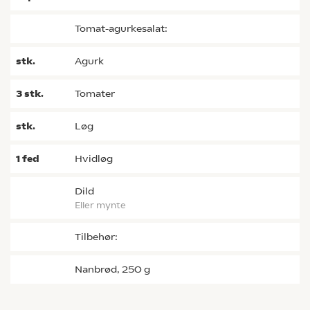
Tomat-agurkesalat:
stk.
agurk
3
stk.
tomater
stk.
løg
1
fed
hvidløg
dild
eller mynte
Tilbehør:
Nanbrød, 250 g