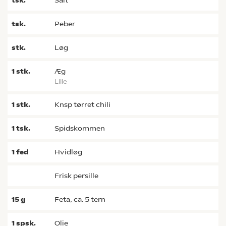
tsk.
salt
tsk.
peber
stk.
løg
1
stk.
æg
lille
1
stk.
knsp tørret chili
1
tsk.
spidskommen
1
fed
hvidløg
frisk persille
15
g
feta, ca. 5 tern
1
spsk.
olie