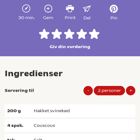
30 min.
Gem
Print
Del
Pin
Giv din vurdering
Ingredienser
Servering til
-
2
personer
+
200
g
hakket svinekød
4
spsk.
couscous