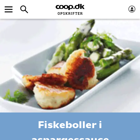
Fiskeboller i
aspargessauce