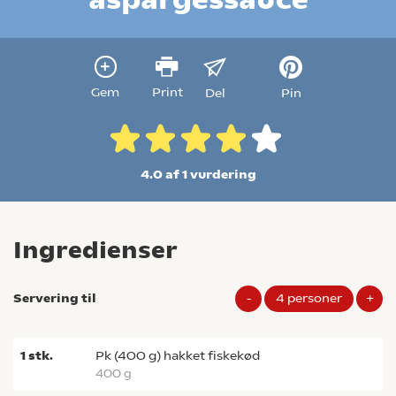
Gem
Print
Del
Pin
4.0 af 1
vurdering
Ingredienser
Servering til
-
4
personer
+
1
stk.
pk (400 g) hakket fiskekød
400 g