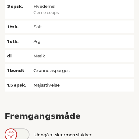
3
spsk.
hvedemel
gerne coops
1
tsk.
salt
1
stk.
æg
dl
mælk
1
bundt
grønne asparges
1.5
spsk.
majsstivelse
Fremgangsmåde
Undgå at skærmen slukker