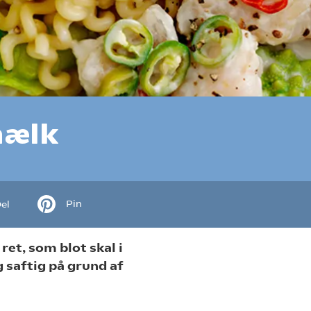
mælk
Pin
el
et, som blot skal i
 saftig på grund af