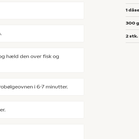
1
dås
300
.
2
stk.
g hæld den over fisk og
robølgeovnen i 6-7 minutter.
er.