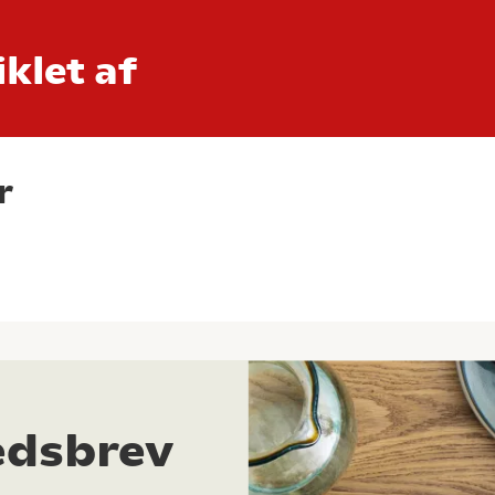
klet af
r
edsbrev