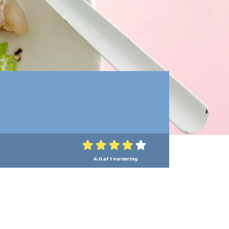
4.0 af 1
vurdering