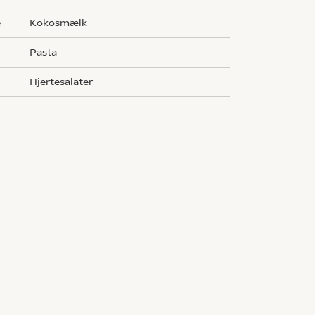
e
kokosmælk
g
pasta
hjertesalater