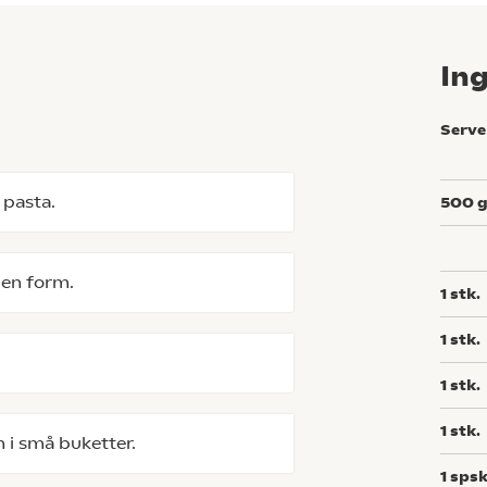
In
Serve
 pasta.
500
 en form.
1
stk.
1
stk.
1
stk.
1
stk.
n i små buketter.
1
spsk