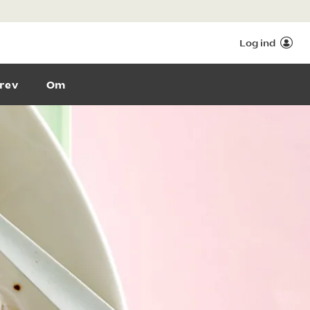
Log ind
rev
Om