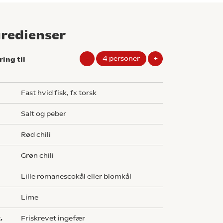
gredienser
-
4
personer
+
ring til
g
Fast hvid fisk, fx torsk
salt og peber
rød chili
grøn chili
Lille romanescokål eller blomkål
lime
.
friskrevet ingefær