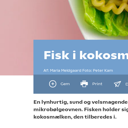
Fisk i kokos
Af:
Maria Meldgaard
Foto:
Peter Kam
Gem
Print
D
En lynhurtig, sund og velsmagende r
mikrobølgeovnen. Fisken holder sig
kokosmælken, den tilberedes i.