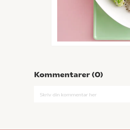
Kommentarer (
0
)
Skriv din kommentar her