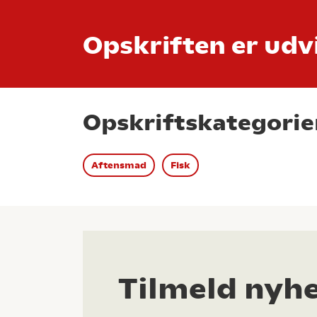
Opskriften er udvi
Opskriftskategorie
Aftensmad
Fisk
Tilmeld nyh