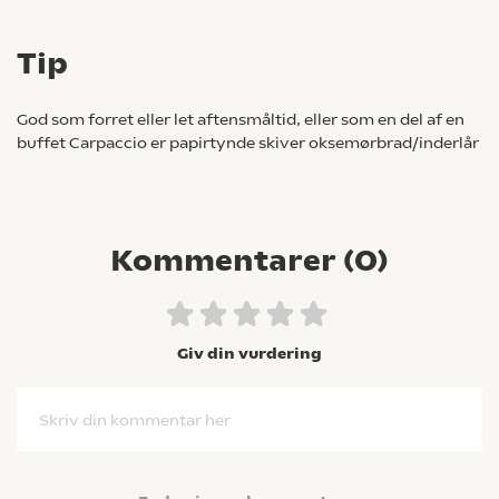
Tip
God som forret eller let aftensmåltid, eller som en del af en
buffet Carpaccio er papirtynde skiver oksemørbrad/inderlår
Kommentarer (
0
)
Giv din vurdering
Skriv din kommentar her