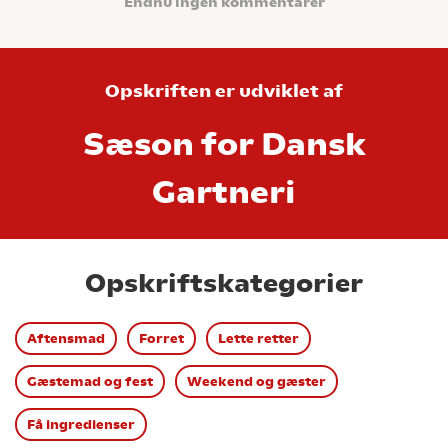
Endnu ingen kommentarer
Opskriften er udviklet af
Sæson for Dansk
Gartneri
Opskriftskategorier
Aftensmad
Forret
Lette retter
Gæstemad og fest
Weekend og gæster
Få ingredienser