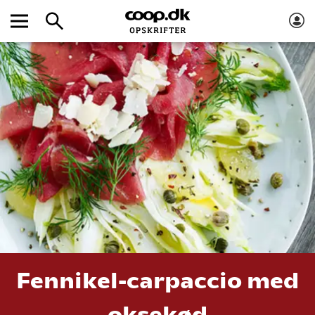
Fennikel-carpaccio med
oksekød