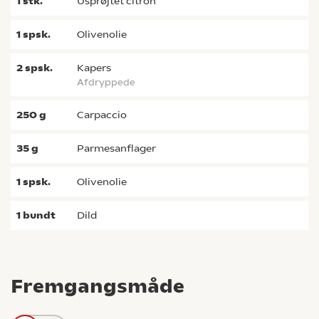
1
stk.
usprøjtet citron
1
spsk.
olivenolie
2
spsk.
kapers
Afdryppede
250
g
carpaccio
35
g
parmesanflager
1
spsk.
olivenolie
1
bundt
dild
Fremgangsmåde