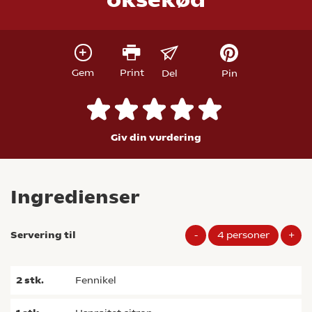
Gem
Print
Del
Pin
Giv din vurdering
Ingredienser
Servering til
-
4
personer
+
2
stk.
fennikel