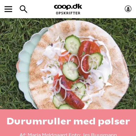
Durumruller med pølser
Af:
Maria Meldgaard
Foto:
Jes Buusmann