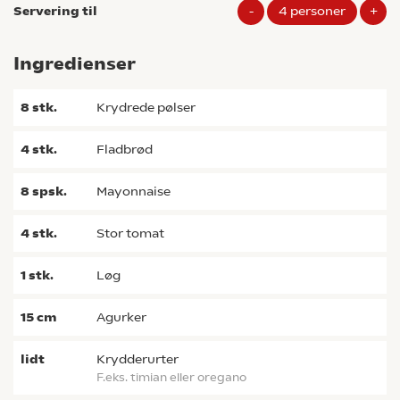
Servering til
-
4
personer
+
Ingredienser
8
stk.
krydrede pølser
4
stk.
fladbrød
8
spsk.
mayonnaise
4
stk.
stor tomat
1
stk.
løg
15
cm
agurker
lidt
krydderurter
f.eks. timian eller oregano