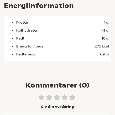
Energiinformation
Protein
1 g.
Kulhydrater
14 g.
Fedt
16 g.
Energifor./ pers
275 kcal
Fedtenergi
69 %
Kommentarer (
0
)
Giv din vurdering