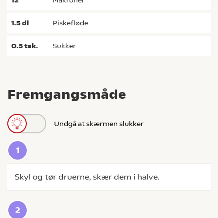
12
makroner
1.5
dl
piskefløde
0.5
tsk.
sukker
Fremgangsmåde
Undgå at skærmen slukker
Skyl og tør druerne, skær dem i halve.