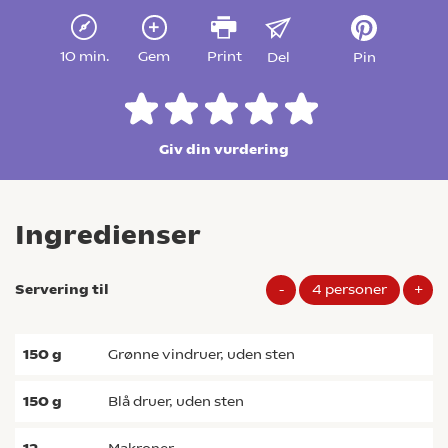
10 min.
Gem
Print
Del
Pin
Giv din vurdering
Ingredienser
Servering til
-
4
personer
+
150
g
grønne vindruer, uden sten
150
g
blå druer, uden sten