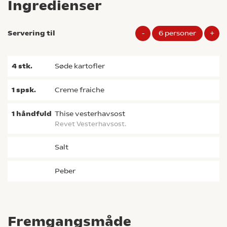
Ingredienser
Servering til
-
6
personer
+
4
stk.
søde kartofler
1
spsk.
creme fraiche
1
håndfuld
Thise vesterhavsost
Revet Vesterhavsost.
salt
peber
Fremgangsmåde