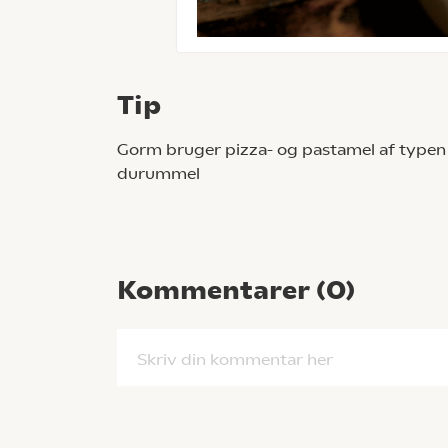
Tip
Gorm bruger pizza- og pastamel af type
durummel
Kommentarer (
0
)
Skriv din kommentar her