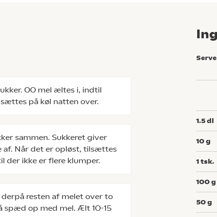
In
Serve
sukker. 00 mel æltes i, indtil
sættes på køl natten over.
1.5
dl
ukker sammen. Sukkeret giver
10
g
af. Når det er opløst, tilsættes
il der ikke er flere klumper.
1
tsk.
100
g
sæt derpå resten af melet over to
50
g
så spæd op med mel. Ælt 10-15