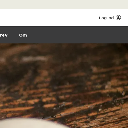
Log ind
rev
Om