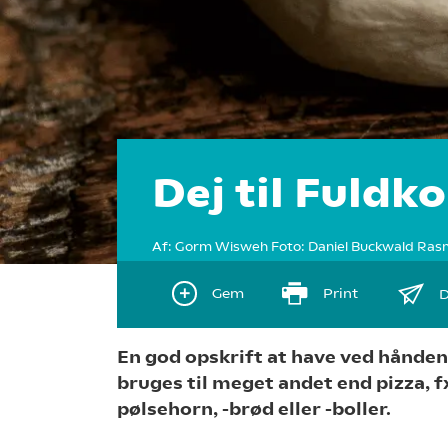
Dej til Fuldk
Af:
Gorm Wisweh
Foto:
Daniel Buckwald Ras
Gem
Print
D
En god opskrift at have ved hånde
bruges til meget andet end pizza, f
pølsehorn, -brød eller -boller.