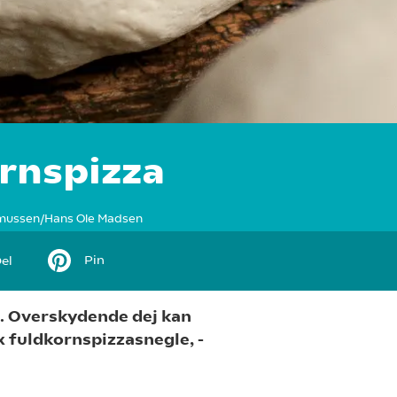
ornspizza
mussen/Hans Ole Madsen
Pin
el
n. Overskydende dej kan
x fuldkornspizzasnegle, -