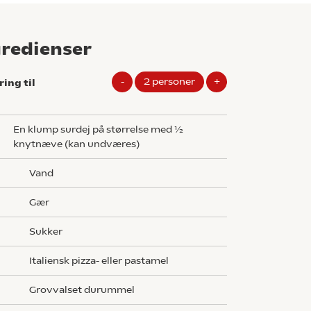
gredienser
-
2
personer
+
ring til
En klump surdej på størrelse med ½
knytnæve (kan undværes)
vand
gær
sukker
italiensk pizza- eller pastamel
grovvalset durummel