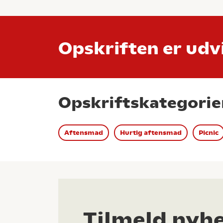
Opskriften er udvi
Opskriftskategorie
Aftensmad
Hurtig aftensmad
Picnic
Tilmeld nyh