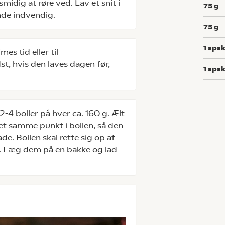
smidig at røre ved. Lav et snit i
75
g
nde indvendig.
75
g
1
spsk
es tid eller til
st, hvis den laves dagen før,
1
spsk
2-4 boller på hver ca. 160 g. Ælt
et samme punkt i bollen, så den
de. Bollen skal rette sig op af
n. Læg dem på en bakke og lad