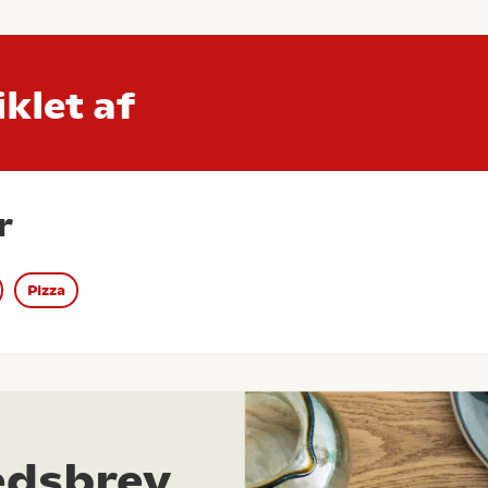
klet af
r
Pizza
edsbrev