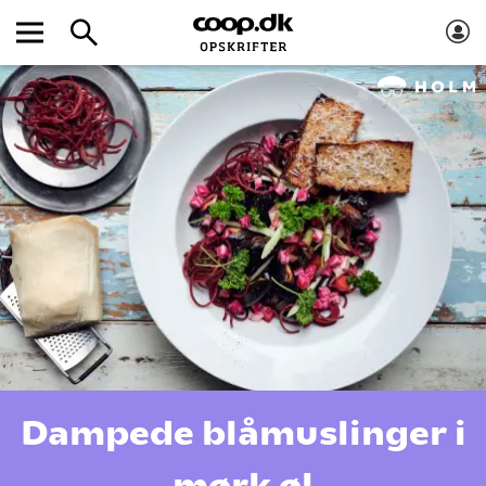
Dampede blåmuslinger i
mørk øl