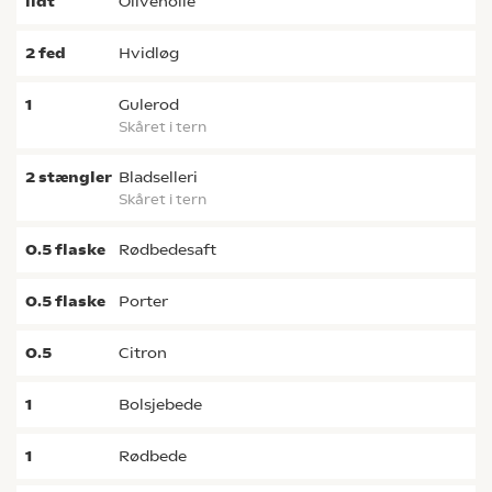
lidt
olivenolie
2
fed
hvidløg
1
gulerod
skåret i tern
2
stængler
bladselleri
skåret i tern
0.5
flaske
rødbedesaft
0.5
flaske
porter
0.5
citron
1
bolsjebede
1
rødbede