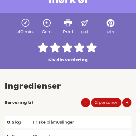
40 min.
Gem
Print
Del
Pin
Giv din vurdering
Ingredienser
Servering til
-
2
personer
+
0.5
kg
friske blåmuslinger