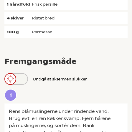
1
håndfuld
frisk persille
4
skiver
Ristet brød
100
g
parmesan
Fremgangsmåde
Undgå at skærmen slukker
Rens blåmuslingerne under rindende vand.
Brug evt. en ren køkkensvamp. Fjern hårene
på muslingerne, og sortér dem. Bank