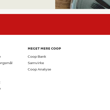
MEGET MERE COOP
e
Coop Bank
pørgsmål
Samvirke
Coop Analyse
k
e