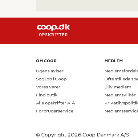
OM COOP
MEDLEM
Ugens aviser
Medlemsfordel
Søg job i Coop
Ofte stillede s
Vores varer
Bliv medlem
Find butik
Medlemsvilkår
Alle opskrifter A-Å
Privatlivspoliti
Forbrugerservice
Medlemsservic
© Copyright 2026 Coop Danmark A/S