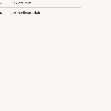
k.
mayonnaise
k.
surmælksprodukt