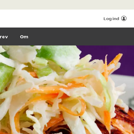
Log ind
rev
Om