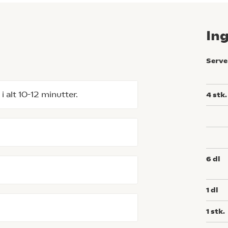
In
Serve
i alt 10-12 minutter.
4
stk.
6
dl
1
dl
1
stk.