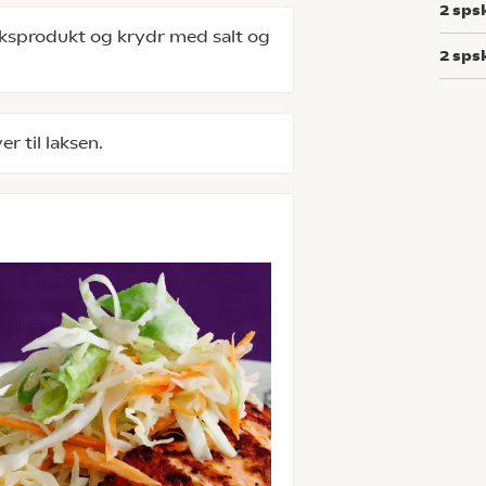
2
sps
sprodukt og krydr med salt og
2
sps
 til laksen.