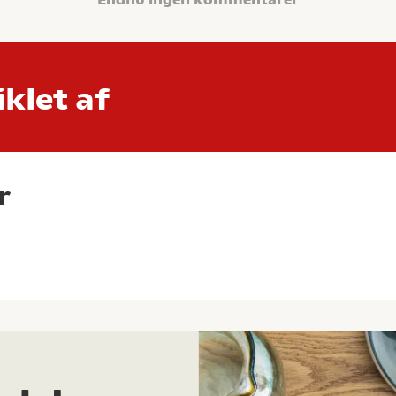
klet af
r