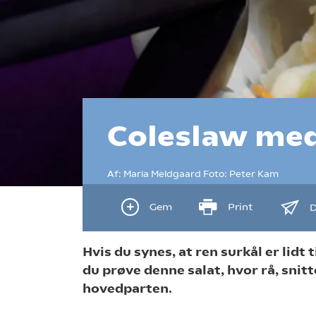
Coleslaw med 
Af:
Maria Meldgaard
Foto:
Peter Kam
Gem
Print
D
Hvis du synes, at ren surkål er lidt
du prøve denne salat, hvor rå, snit
hovedparten.