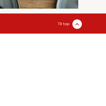
Til top