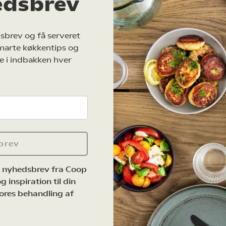
edsbrev
sbrev og få serveret
marte køkkentips og
e i indbakken hver
brev
e nyhedsbrev fra Coop
 inspiration til din
ores behandling af