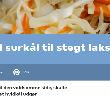
surkål til stegt lak
Pin
el
 til den voldsomme side, skulle
tet hvidkål udgør