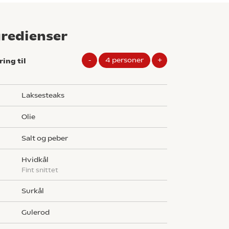
gredienser
-
4
personer
+
ring til
laksesteaks
olie
salt og peber
hvidkål
fint snittet
surkål
gulerod