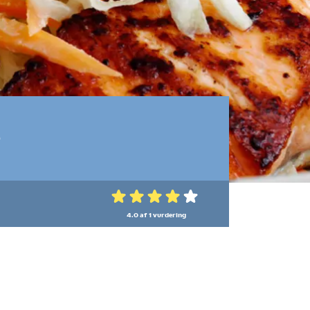
s
4.0 af 1
vurdering