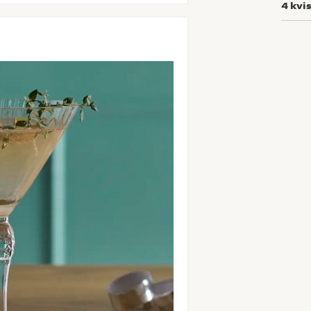
4
kvi