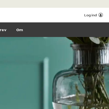
Log ind
rev
Om