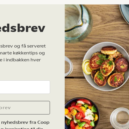
edsbrev
sbrev og få serveret
marte køkkentips og
e i indbakken hver
brev
e nyhedsbrev fra Coop