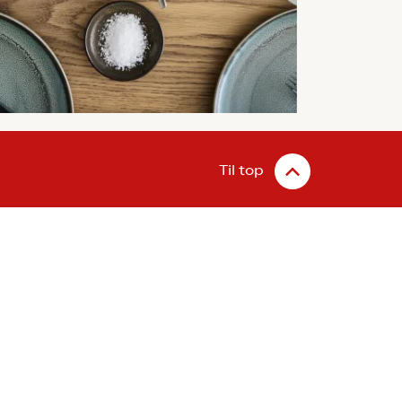
Til top