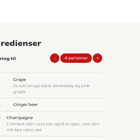
gredienser
-
4
personer
+
ring til
grape
Du kan bruge både almindelig og pink
grape
e
ginger beer
e
champagne
Cremant eller cava kan også bruges, men den
må ikke være sød