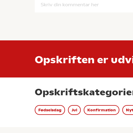
Skriv din kommentar her
Opskriften er udvi
Opskriftskategorie
Fødselsdag
Jul
Konfirmation
Nyt