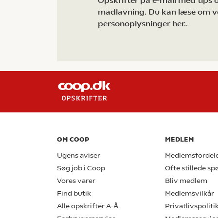
Opskrifter på e-mail med tips og
madlavning. Du kan læse om v
personoplysninger her.
.
OM COOP
MEDLEM
Ugens aviser
Medlemsfordel
Søg job i Coop
Ofte stillede s
Vores varer
Bliv medlem
Find butik
Medlemsvilkår
Alle opskrifter A-Å
Privatlivspoliti