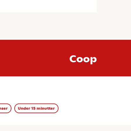
Coop
nser
Under 15 minutter