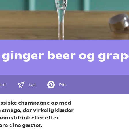
 ginger beer og grap
int
Pin
Del
klassiske champagne op med
e smage, der virkelig klæder
komstdrink eller efter
ere dine gæster.