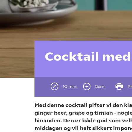
Cocktail med
10 min.
Gem
Pr
Med denne cocktail pifter vi den 
ginger beer, grape og timian - nogl
hinanden. Den er både god som vel
middagen og vil helt sikkert impon