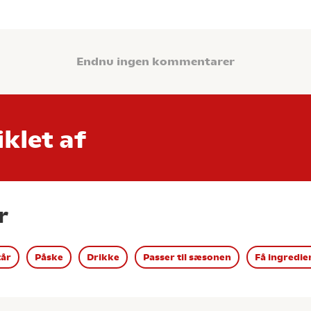
Endnu ingen kommentarer
klet af
r
år
Påske
Drikke
Passer til sæsonen
Få ingredie