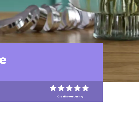
e
Giv din vurdering