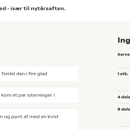
ed - især til nytårsaften.
In
Serve
fordel den i fire glad
1
stk.
 kom et par isterninger i
4
del
8
del
 og pynt af med en kvist