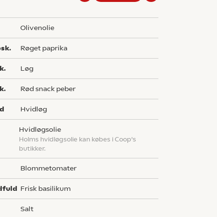
olivenolie
sk.
røget paprika
k.
løg
k.
rød snack peber
ed
hvidløg
hvidløgsolie
Holms hvidløgsolie kan købes i Coop's
butikker.
blommetomater
dfuld
frisk basilikum
salt