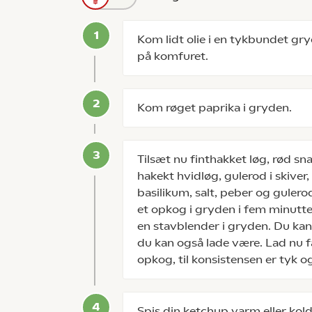
Kom lidt olie i en tykbundet g
på komfuret.
Kom røget paprika i gryden.
Tilsæt nu finthakket løg, rød sn
hakekt hvidløg, gulerod i skiver,
basilikum, salt, peber og gulero
et opkog i gryden i fem minutte
en stavblender i gryden. Du kan
du kan også lade være. Lad nu f
opkog, til konsistensen er tyk 
Spis din ketchup varm eller kold 