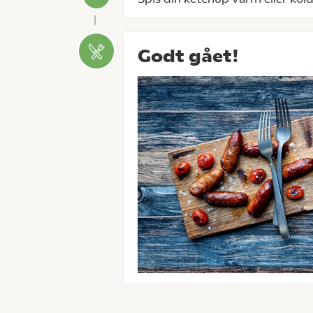
Godt gået!