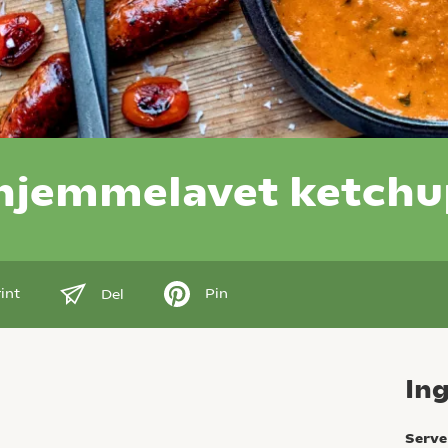
 hjemmelavet ketchu
int
Pin
Del
In
Serve