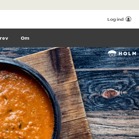
Log ind
rev
Om