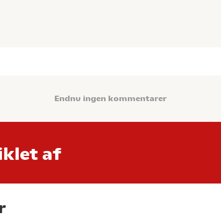
Endnu ingen kommentarer
klet af
r