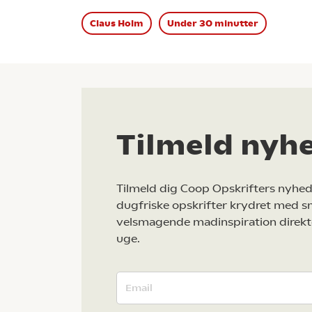
Claus Holm
Under 30 minutter
Tilmeld nyh
Tilmeld dig Coop Opskrifters nyhed
dugfriske opskrifter krydret med s
velsmagende madinspiration direkt
uge.