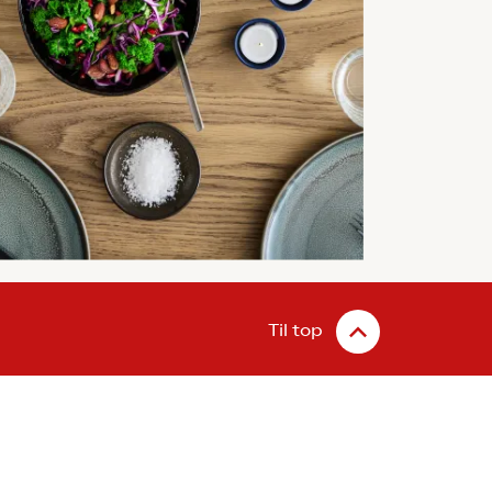
Til top