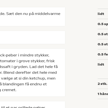
ryde. Sæt den nu på middelvarme
lidt
0.5
sp
0.5
st
0.5
st
0.5
f
ack-peber i mindre stykker,
 tomater i grove stykker, frisk
lidt
dssaft i gryden. Lad det hele få
r. Blend derefter det hele med
 vælge at si din ketchup, men
å blandingen få endnu et
2
stk.
og cremet.
1
hån
til et par grillede pølser.