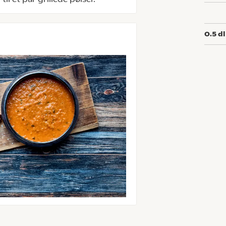
0.5
dl