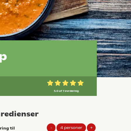
p
5.0 af 1
vurdering
gredienser
-
4
personer
+
ring til