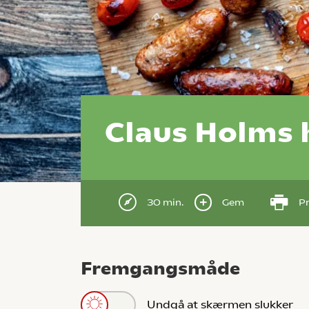
Claus Holms
30 min.
Gem
Pr
Fremgangsmåde
Undgå at skærmen slukker