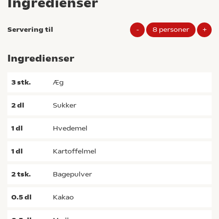
Ingredienser
Servering til
-
8
personer
+
Ingredienser
3
stk.
æg
2
dl
sukker
1
dl
hvedemel
1
dl
kartoffelmel
2
tsk.
bagepulver
0.5
dl
kakao