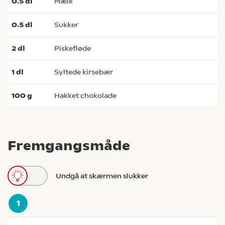
0.5
dl
mælk
0.5
dl
sukker
2
dl
piskefløde
1
dl
syltede kirsebær
100
g
hakket chokolade
Fremgangsmåde
Undgå at skærmen slukker