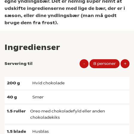
egne yndlingsbær. Det er nemlig super nemt at
udskifte ingredienserne med lige de bær, der er i
sæson, eller dine yndlingsbær (man må godt
bruge dem fra frost).
Ingredienser
Servering til
-
8
personer
+
200
g
hvid chokolade
40
g
smør
1.5
ruller
Oreo med chokoladefyld eller anden
chokoladekiks
1.5
blade
husblas