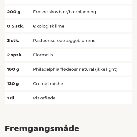
200
g
frosne skovbær/bærblanding
0.5
stk.
økologisk lime
3
stk.
pasteuriserede æggeblommer
2
spsk.
flormelis
160
g
Philadelphia flødeosr natural (ikke light)
130
g
creme fraiche
1
dl
piskefløde
Fremgangsmåde