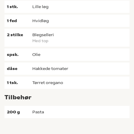
1
stk.
lille løg
1
fed
hvidløg
2
stilke
blegselleri
med top
spsk.
olie
dåse
hakkede tomater
1
tsk.
tørret oregano
Tilbehør
200
g
pasta