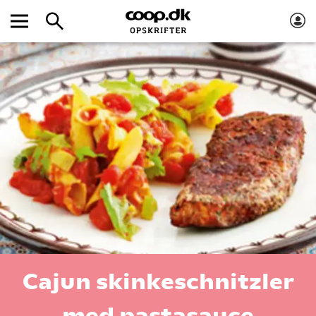
Cajun skinkeschnitzler
med pastasauce