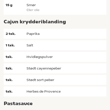
15
g
smør
eller olie
Cajun krydderiblanding
2
tsk.
paprika
1
tsk.
salt
tsk.
hvidløgspulver
tsk.
stødt cayennepeber
tsk.
stødt sort peber
tsk.
Herbes de Provence
Pastasauce