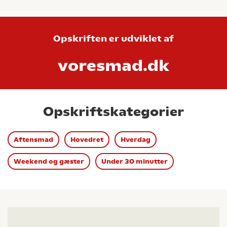
Opskriften er udviklet af
voresmad.dk
Opskriftskategorier
Aftensmad
Hovedret
Hverdag
Weekend og gæster
Under 30 minutter