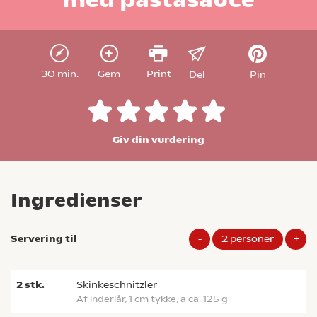
30 min.
Gem
Print
Del
Pin
Giv din vurdering
Ingredienser
Servering til
-
2
personer
+
2
stk.
skinkeschnitzler
af inderlår, 1 cm tykke, a ca. 125 g