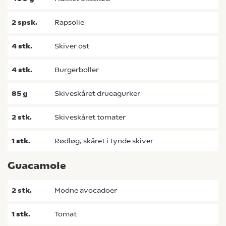
2
spsk.
rapsolie
4
stk.
skiver ost
4
stk.
burgerboller
85
g
skiveskåret drueagurker
2
stk.
skiveskåret tomater
1
stk.
rødløg, skåret i tynde skiver
Guacamole
2
stk.
modne avocadoer
1
stk.
tomat