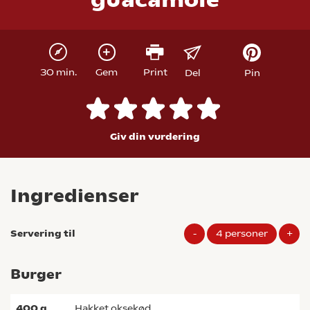
30 min.
Gem
Print
Del
Pin
Giv din vurdering
Ingredienser
Servering til
-
4
personer
+
Burger
400
g
hakket oksekød