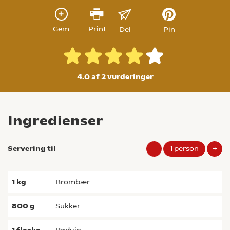
Gem
Print
Del
Pin
4.0 af 2
vurderinger
Ingredienser
Servering til
-
1
person
+
1
kg
brombær
800
g
sukker