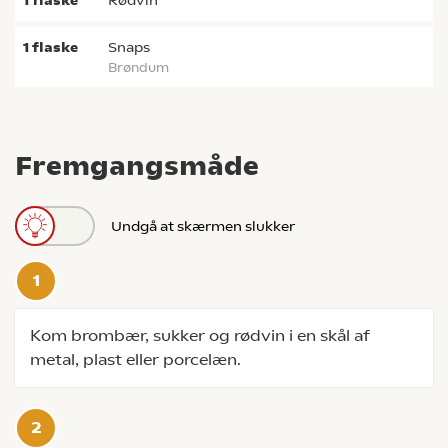
1
flaske
rødvin
1
flaske
snaps
Brøndum
Fremgangsmåde
Undgå at skærmen slukker
Kom brombær, sukker og rødvin i en skål af
metal, plast eller porcelæn.