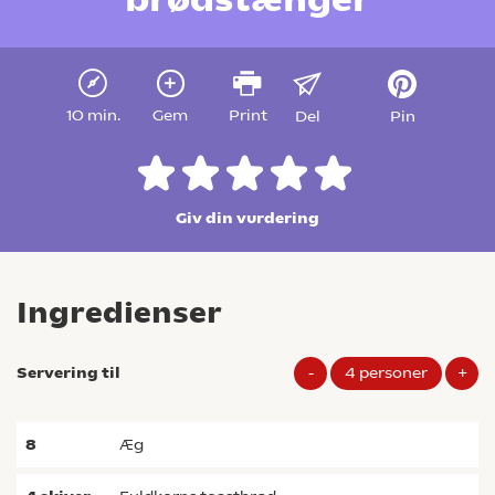
10 min.
Gem
Print
Del
Pin
Giv din vurdering
Ingredienser
Servering til
-
4
personer
+
8
æg