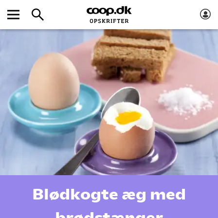
Blødkogte æg med
brødstænger