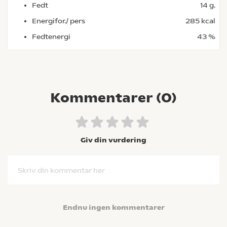
Fedt
14 g.
Energifor./ pers
285 kcal
Fedtenergi
43 %
Kommentarer (
0
)
Giv din vurdering
Skriv din kommentar her
Endnu ingen kommentarer