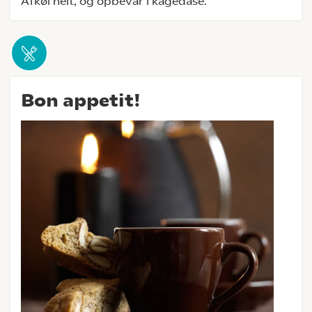
Afkøl helt, og opbevar i kagedåse.
Bon appetit!