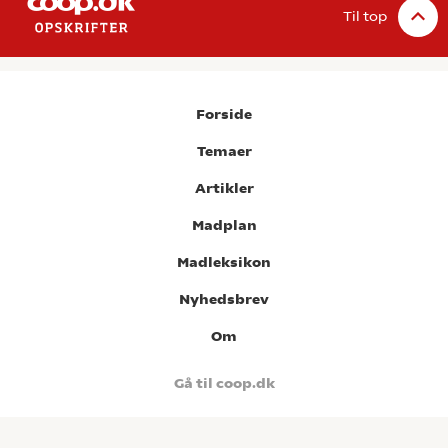
Til top
Forside
Temaer
Artikler
Madplan
Madleksikon
Nyhedsbrev
Om
Gå til coop.dk