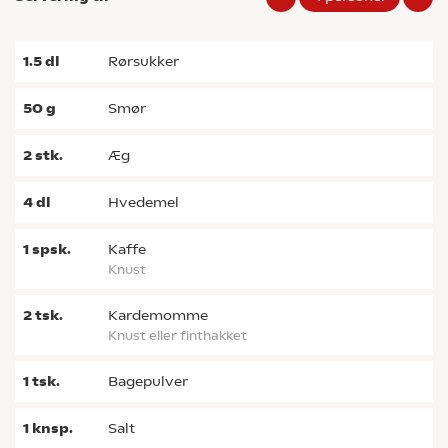
1.5
dl
rørsukker
50
g
smør
2
stk.
æg
4
dl
hvedemel
1
spsk.
kaffe
knust
2
tsk.
kardemomme
Knust eller finthakket
1
tsk.
bagepulver
1
knsp.
salt