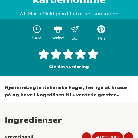
Af:
Maria Meldgaard
Foto:
Jes Buusmann
Gem
Print
Del
Pin
Giv din vurdering
Hjemmebagte italienske kager, herlige at knase
på og have i kagedåsen til uventede gæster…
Ingredienser
Servering til
-
4
personer
+