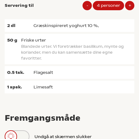
Servering til
-
4
personer
+
2
dl
græskinspireret yoghurt 10 %,
50
g
Friske urter
Blandede urter. Vi foretrækker basilikum, mynte og
koriander, men du kan samensætte dine egne
favoritter.
0.5
tsk.
flagesalt
1
spsk.
limesaft
Fremgangsmåde
Undgå at skærmen slukker