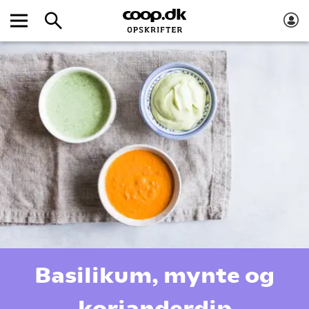
Basilikum, mynte og
korianderdip