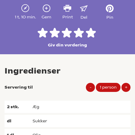
1 t, 10 min.
Gem
Print
Del
Pin
Giv din vurdering
Ingredienser
Servering til
-
1
person
+
2
stk.
æg
dl
sukker