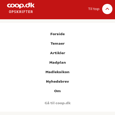
Til top
Forside
Temaer
Artikler
Madplan
Madleksikon
Nyhedsbrev
Om
Gå til coop.dk