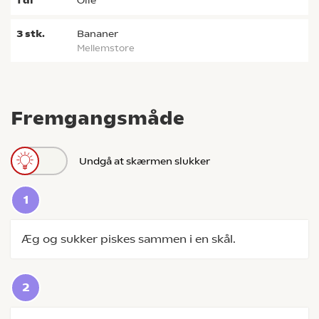
1
dl
olie
3
stk.
bananer
mellemstore
Fremgangsmåde
Undgå at skærmen slukker
Æg og sukker piskes sammen i en skål.