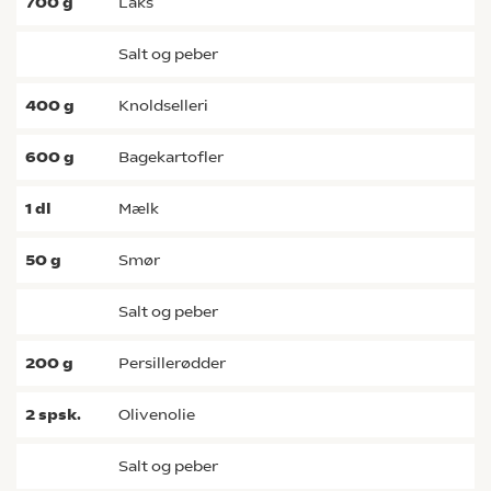
700
g
laks
salt og peber
400
g
knoldselleri
600
g
bagekartofler
1
dl
mælk
50
g
smør
salt og peber
200
g
persillerødder
2
spsk.
olivenolie
salt og peber