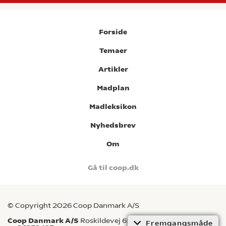
Forside
Temaer
Artikler
Madplan
Madleksikon
Nyhedsbrev
Om
Gå til coop.dk
© Copyright 2026 Coop Danmark A/S
Coop Danmark A/S
Roskildevej 65, 2620 Albertslund CVR-
Fremgangsmåde