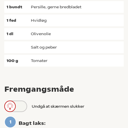
1
bundt
persille, gerne bredbladet
1
fed
hvidløg
1
dl
olivenolie
salt og peber
100
g
tomater
Fremgangsmåde
Undgå at skærmen slukker
Bagt laks: