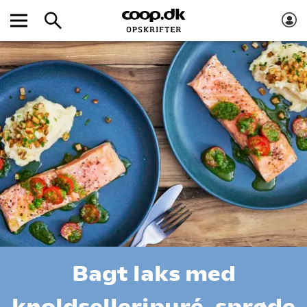
Bagt laks med
knoldselleripuré, sprøde