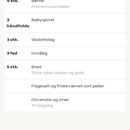
4
stk.
bøffer
Premium australske
3
babyspinat
håndfulde
3
stk.
skalotteløg
3
fed
hvidløg
5
stk.
brød
store tykke stykker og godt
flagesalt og friskkværnet sort peber
olivenolie og smør
til stegning