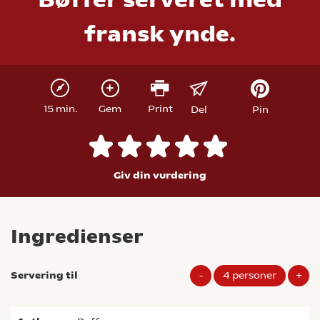
fransk ynde.
15 min.
Gem
Print
Del
Pin
Giv din vurdering
Ingredienser
Servering til
-
4
personer
+