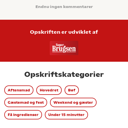
Endnu ingen kommentarer
Opskriften er udviklet af
Opskriftskategorier
Aftensmad
Hovedret
Bøf
Gæstemad og fest
Weekend og gæster
Få ingredienser
Under 15 minutter