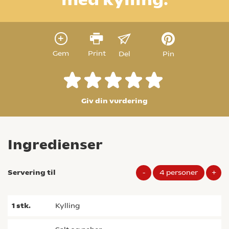
Gem
Print
Del
Pin
Giv din vurdering
Ingredienser
Servering til
-
4
personer
+
1
stk.
kylling