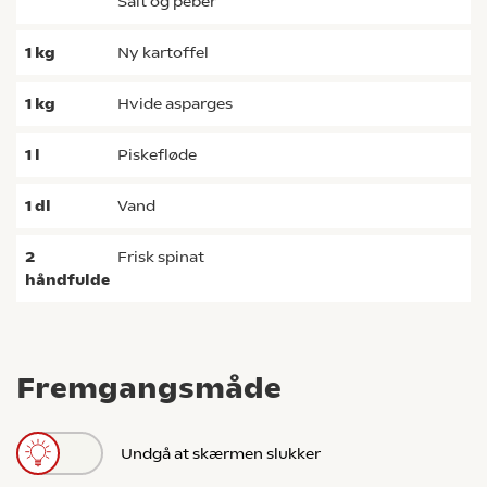
salt og peber
1
kg
ny kartoffel
1
kg
hvide asparges
1
l
piskefløde
1
dl
vand
2
frisk spinat
håndfulde
Fremgangsmåde
Undgå at skærmen slukker