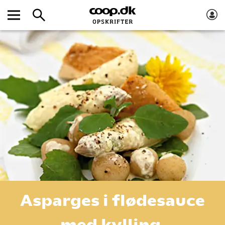
Asparges i flødesauce
med kylling.