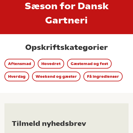
Sæson for Dansk
Gartneri
Opskriftskategorier
Aftensmad
Hovedret
Gæstemad og fest
Hverdag
Weekend og gæster
Få ingredienser
Tilmeld nyhedsbrev